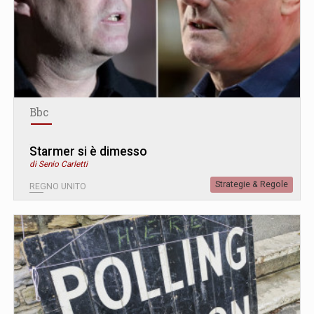
Bbc
Starmer si è dimesso
di Senio Carletti
Strategie & Regole
REGNO UNITO