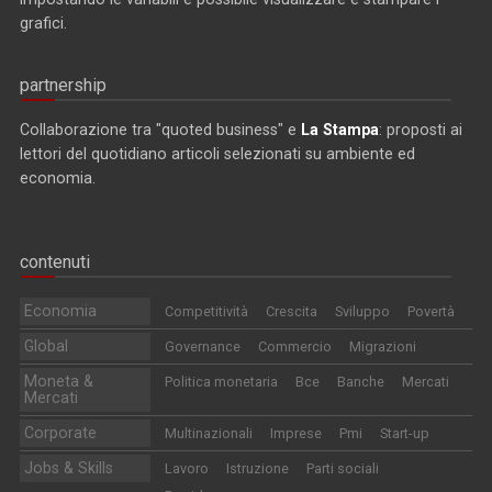
grafici.
partnership
Collaborazione tra "quoted business" e
La Stampa
: proposti ai
lettori del quotidiano articoli selezionati su ambiente ed
economia.
contenuti
Economia
Competitività
Crescita
Sviluppo
Povertà
Global
Governance
Commercio
Migrazioni
Moneta &
Politica monetaria
Bce
Banche
Mercati
Mercati
Corporate
Multinazionali
Imprese
Pmi
Start-up
Jobs & Skills
Lavoro
Istruzione
Parti sociali