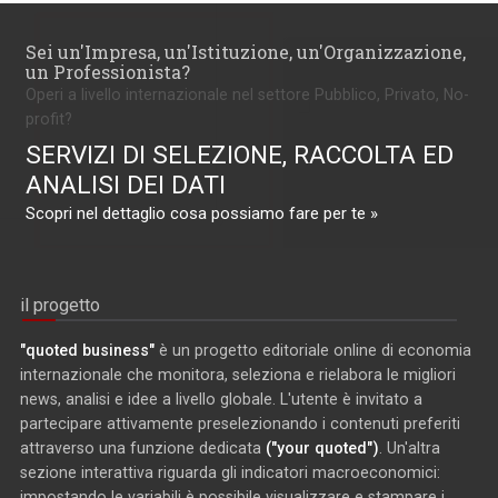
Sei un'Impresa, un'Istituzione, un'Organizzazione,
un Professionista?
Operi a livello internazionale nel settore Pubblico, Privato, No-
profit?
SERVIZI DI SELEZIONE, RACCOLTA ED
ANALISI DEI DATI
Scopri nel dettaglio cosa possiamo fare per te »
il progetto
"quoted business"
è un progetto editoriale online di economia
internazionale che monitora, seleziona e rielabora le migliori
news, analisi e idee a livello globale. L'utente è invitato a
partecipare attivamente preselezionando i contenuti preferiti
attraverso una funzione dedicata
("your quoted")
. Un'altra
sezione interattiva riguarda gli indicatori macroeconomici:
impostando le variabili è possibile visualizzare e stampare i