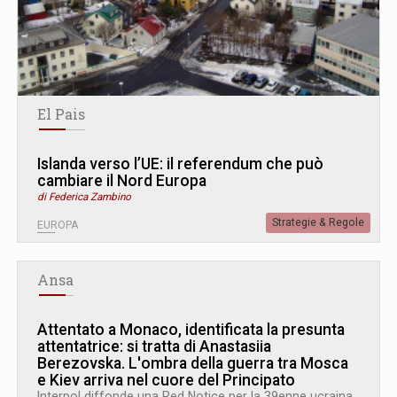
El Pais
Islanda verso l’UE: il referendum che può
cambiare il Nord Europa
di Federica Zambino
Strategie & Regole
EUROPA
Ansa
Attentato a Monaco, identificata la presunta
attentatrice: si tratta di Anastasiia
Berezovska. L
'
ombra della guerra tra Mosca
e Kiev arriva nel cuore del Principato
Interpol diffonde una Red Notice per la 39enne ucraina