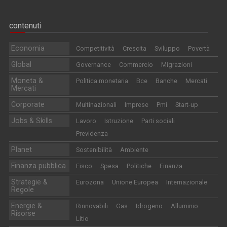
contenuti
Economia
Competitività
Crescita
Sviluppo
Povertà
Global
Governance
Commercio
Migrazioni
Moneta &
Politica monetaria
Bce
Banche
Mercati
Mercati
Corporate
Multinazionali
Imprese
Pmi
Start-up
Jobs & Skills
Lavoro
Istruzione
Parti sociali
Previdenza
Planet
Sostenibilità
Ambiente
Finanza pubblica
Fisco
Spesa
Politiche
Finanza
Strategie &
Eurozona
Unione Europea
Internazionale
Regole
Energie &
Rinnovabili
Gas
Idrogeno
Alluminio
Risorse
Litio