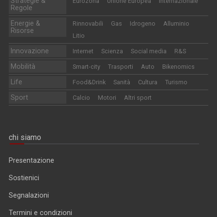
Strategie &
Eurozona
Unione Europea
Internazionale
Regole
Energie &
Rinnovabili
Gas
Idrogeno
Alluminio
Risorse
Litio
Innovazione
Internet
Scienza
Social media
R&S
Mobilità
Smart-city
Trasporti
Auto
Bikenomics
Life
Food&Drink
Sanità
Cultura
Turismo
Sport
Calcio
Motori
Altri sport
chi siamo
Presentazione
Sostienici
Segnalazioni
Termini e condizioni