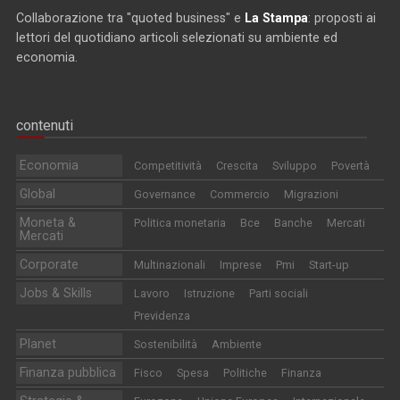
Collaborazione tra "quoted business" e
La Stampa
: proposti ai
lettori del quotidiano articoli selezionati su ambiente ed
economia.
contenuti
Economia
Competitività
Crescita
Sviluppo
Povertà
Global
Governance
Commercio
Migrazioni
Moneta &
Politica monetaria
Bce
Banche
Mercati
Mercati
Corporate
Multinazionali
Imprese
Pmi
Start-up
Jobs & Skills
Lavoro
Istruzione
Parti sociali
Previdenza
Planet
Sostenibilità
Ambiente
Finanza pubblica
Fisco
Spesa
Politiche
Finanza