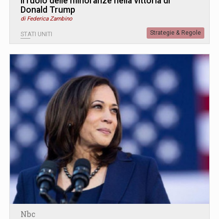
Il ruolo delle minoranze nella vittoria di
Donald Trump
di Federica Zambino
Strategie & Regole
STATI UNITI
Nbc