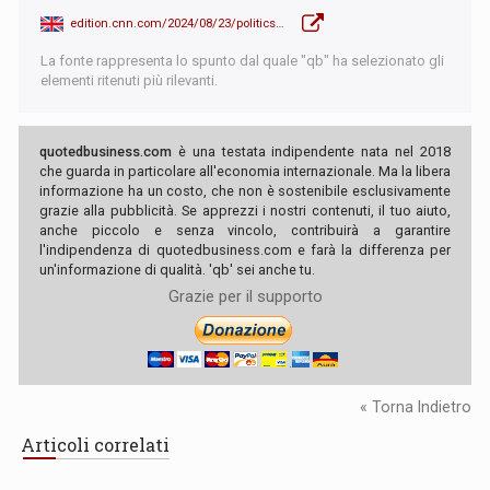
edition.cnn.com/2024/08/23/politics/takeaways-dnc-day-4/index.html
La fonte rappresenta lo spunto dal quale "qb" ha selezionato gli
elementi ritenuti più rilevanti.
quotedbusiness.com
è una testata indipendente nata nel 2018
che guarda in particolare all'economia internazionale. Ma la libera
informazione ha un costo, che non è sostenibile esclusivamente
grazie alla pubblicità. Se apprezzi i nostri contenuti, il tuo aiuto,
anche piccolo e senza vincolo, contribuirà a garantire
l'indipendenza di quotedbusiness.com e farà la differenza per
un'informazione di qualità. 'qb' sei anche tu.
Grazie per il supporto
« Torna Indietro
Articoli correlati