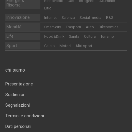
Energie &
Rinnovabili
Gas
Idrogeno
Alluminio
Risorse
Litio
Innovazione
Internet
Scienza
Social media
R&S
Mobilità
Smart-city
Trasporti
Auto
Bikenomics
Life
Food&Drink
Sanità
Cultura
Turismo
Sport
Calcio
Motori
Altri sport
chi siamo
Presentazione
Sostienici
Segnalazioni
Termini e condizioni
Dati personali