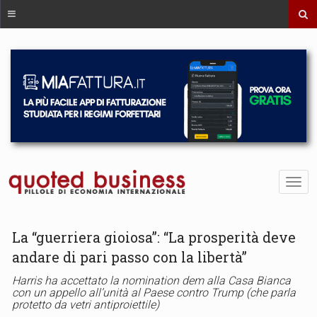
La “guerriera gioiosa”: “La prosperità deve
andare di pari passo con la libertà”
Harris ha accettato la nomination dem alla Casa Bianca
con un appello all’unità al Paese contro Trump (che parla
protetto da vetri antiproiettile)