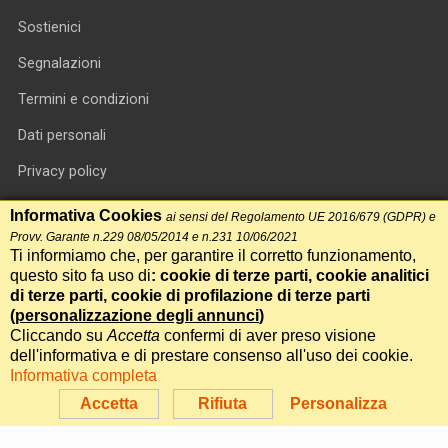
Sostienici
Segnalazioni
Termini e condizioni
Dati personali
Privacy policy
Informativa cookie
Informativa Cookies
ai sensi del Regolamento UE 2016/679 (GDPR) e
Provv. Garante n.229 08/05/2014 e n.231 10/06/2021
RSS feed
Ti informiamo che, per garantire il corretto funzionamento,
questo sito fa uso di
: cookie di terze parti, cookie analitici
RSS Top News
di terze parti, cookie di profilazione di terze parti
Contatti
(
personalizzazione degli annunci
)
Cliccando su
Accetta
confermi di aver preso visione
dell'informativa e di prestare consenso all'uso dei cookie.
International Communication S.r.l. • P.IVA 14478081004 • Testata
Informativa completa
giornalistica n.191, reg. Tribunale di Roma del 14/12/2017
Accetta
Rifiuta
Personalizza
Powered by
Itala