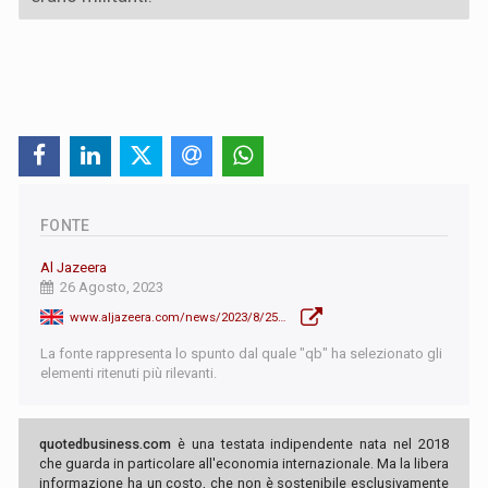
FONTE
Al Jazeera
26 Agosto, 2023
www.aljazeera.com/news/2023/8/25/ben-gvir-lashes-out-at-supermodel-bella-hadid-over-palestinian-rights
La fonte rappresenta lo spunto dal quale "qb" ha selezionato gli
elementi ritenuti più rilevanti.
quotedbusiness.com
è una testata indipendente nata nel 2018
che guarda in particolare all'economia internazionale. Ma la libera
informazione ha un costo, che non è sostenibile esclusivamente