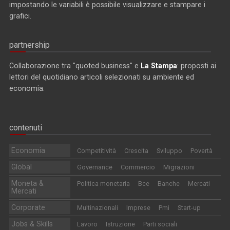
impostando le variabili è possibile visualizzare e stampare i
grafici.
partnership
Collaborazione tra "quoted business" e
La Stampa
: proposti ai
lettori del quotidiano articoli selezionati su ambiente ed
economia.
contenuti
Economia
Competitività
Crescita
Sviluppo
Povertà
Global
Governance
Commercio
Migrazioni
Moneta &
Politica monetaria
Bce
Banche
Mercati
Mercati
Corporate
Multinazionali
Imprese
Pmi
Start-up
Jobs & Skills
Lavoro
Istruzione
Parti sociali