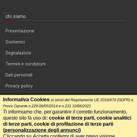
chi siamo
Presentazione
Sostienici
Segnalazioni
Termini e condizioni
Dati personali
Privacy policy
Informativa cookie
Informativa Cookies
ai sensi del Regolamento UE 2016/679 (GDPR) e
Provv. Garante n.229 08/05/2014 e n.231 10/06/2021
RSS feed
Ti informiamo che, per garantire il corretto funzionamento,
questo sito fa uso di
: cookie di terze parti, cookie analitici
RSS Top News
di terze parti, cookie di profilazione di terze parti
Contatti
(
personalizzazione degli annunci
)
Cliccando su
Accetta
confermi di aver preso visione