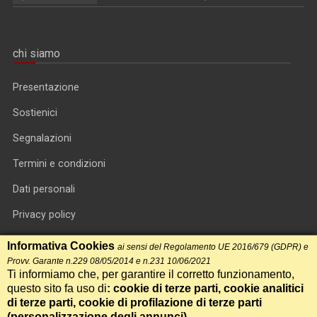
chi siamo
Presentazione
Sostienici
Segnalazioni
Termini e condizioni
Dati personali
Privacy policy
Informativa cookie
Informativa Cookies
ai sensi del Regolamento UE 2016/679 (GDPR) e
Provv. Garante n.229 08/05/2014 e n.231 10/06/2021
RSS feed
Ti informiamo che, per garantire il corretto funzionamento,
questo sito fa uso di
: cookie di terze parti, cookie analitici
RSS Top News
di terze parti, cookie di profilazione di terze parti
Contatti
(
personalizzazione degli annunci
)