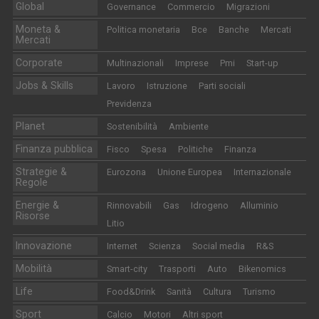
Global
Governance
Commercio
Migrazioni
Moneta &
Politica monetaria
Bce
Banche
Mercati
Mercati
Corporate
Multinazionali
Imprese
Pmi
Start-up
Jobs & Skills
Lavoro
Istruzione
Parti sociali
Previdenza
Planet
Sostenibilità
Ambiente
Finanza pubblica
Fisco
Spesa
Politiche
Finanza
Strategie &
Eurozona
Unione Europea
Internazionale
Regole
Energie &
Rinnovabili
Gas
Idrogeno
Alluminio
Risorse
Litio
Innovazione
Internet
Scienza
Social media
R&S
Mobilità
Smart-city
Trasporti
Auto
Bikenomics
Life
Food&Drink
Sanità
Cultura
Turismo
Sport
Calcio
Motori
Altri sport