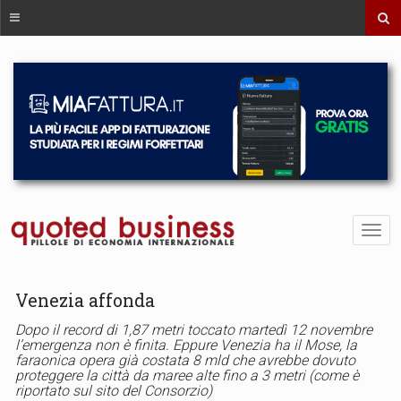
Venezia affonda
Dopo il record di 1,87 metri toccato martedì 12 novembre
l’emergenza non è finita. Eppure Venezia ha il Mose, la
faraonica opera già costata 8 mld che avrebbe dovuto
proteggere la città da maree alte fino a 3 metri (come è
riportato sul sito del Consorzio)