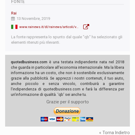
FONTE
Rai
13 Novembre, 2019
www.rainews.it/dl/rainews/articoli/venezia-acqua-alta-san-marco-4d6d7660-0392-49ce-a5d4-f30741d4240d.html
La fonte rappresenta lo spunto dal quale "qb" ha selezionato gli
elementi ritenuti più rilevanti.
quotedbusiness.com
è una testata indipendente nata nel 2018
che guarda in particolare all'economia internazionale. Ma la libera
informazione ha un costo, che non è sostenibile esclusivamente
grazie alla pubblicità. Se apprezzi i nostri contenuti, il tuo aiuto,
anche piccolo e senza vincolo, contribuirà a garantire
l'indipendenza di quotedbusiness.com e farà la differenza per
un'informazione di qualità. 'qb' sei anche tu.
Grazie per il supporto
« Torna Indietro