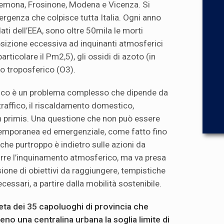
remona, Frosinone, Modena e Vicenza. Si
rgenza che colpisce tutta Italia. Ogni anno
dati dell’EEA, sono oltre 50mila le morti
sizione eccessiva ad inquinanti atmosferici
particolare il Pm2,5), gli ossidi di azoto (in
no troposferico (O3).
ico è un problema complesso che dipende da
 traffico, il riscaldamento domestico,
a in primis. Una questione che non può essere
temporanea ed emergenziale, come fatto fino
che purtroppo è indietro sulle azioni da
urre l’inquinamento atmosferico, ma va presa
sione di obiettivi da raggiungere, tempistiche
ecessari, a partire dalla mobilità sostenibile.
eta dei 35 capoluoghi di provincia che
o una centralina urbana la soglia limite di