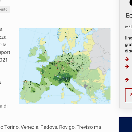
1
ento
Indi
ia
izza
Il n
 la
graf
di s
eport
2021
5
S
a di
ono Torino, Venezia, Padova, Rovigo, Treviso ma