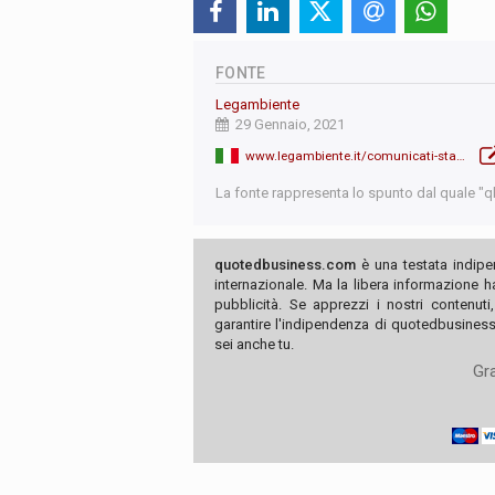
FONTE
Legambiente
29 Gennaio, 2021
www.legambiente.it/comunicati-stampa/emergenza-smog-i-dati-del-report-malaria-sulla-qualita-dellaria-nelle-citta-italiane/
La fonte rappresenta lo spunto dal quale "qb"
quotedbusiness.com
è una testata indipe
internazionale. Ma la libera informazione 
pubblicità. Se apprezzi i nostri contenuti
garantire l'indipendenza di quotedbusiness.
sei anche tu.
Gra