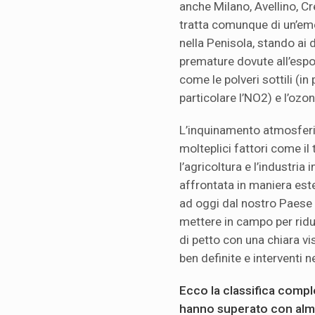
anche Milano, Avellino, C
tratta comunque di un’eme
nella Penisola, stando ai 
premature dovute all’espo
come le polveri sottili (in 
particolare l’NO2) e l’ozo
L’inquinamento atmosfer
molteplici fattori come il
l’agricoltura e l’industri
affrontata in maniera es
ad oggi dal nostro Paese 
mettere in campo per rid
di petto con una chiara vi
ben definite e interventi n
Ecco la classifica compl
hanno superato con almen