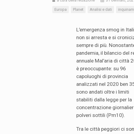
a cura della redazione
31 Gennaio, 202
Europa
Planet
Analisi e dati
inquinam
L’emergenza smog in Ital
non si arresta e si cronic
sempre di più. Nonostante
pandemia, il bilancio del r
annuale Mal’aria di città 
è preoccupante: su 96
capoluoghi di provincia
analizzati nel 2020 ben 3
sono andati oltre i limiti
stabiliti dalla legge per la
concentrazione giornalier
polveri sottili (Pm10).
Tra le città peggiori ci s