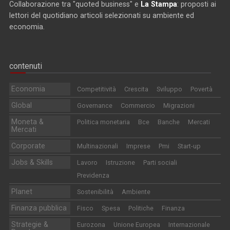
Collaborazione tra "quoted business" e
La Stampa
: proposti ai
lettori del quotidiano articoli selezionati su ambiente ed
economia.
contenuti
Economia
Competitività
Crescita
Sviluppo
Povertà
Global
Governance
Commercio
Migrazioni
Moneta &
Politica monetaria
Bce
Banche
Mercati
Mercati
Corporate
Multinazionali
Imprese
Pmi
Start-up
Jobs & Skills
Lavoro
Istruzione
Parti sociali
Previdenza
Planet
Sostenibilità
Ambiente
Finanza pubblica
Fisco
Spesa
Politiche
Finanza
Strategie &
Eurozona
Unione Europea
Internazionale