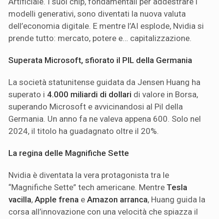
Artificiale. I suoi chip, fondamentali per addestrare i
modelli generativi, sono diventati la nuova valuta
dell’economia digitale. E mentre l’AI esplode, Nvidia si
prende tutto: mercato, potere e… capitalizzazione.
Superata Microsoft, sfiorato il PIL della Germania
La società statunitense guidata da Jensen Huang ha
superato i
4.000 miliardi di dollari
di valore in Borsa,
superando Microsoft e avvicinandosi al Pil della
Germania. Un anno fa ne valeva appena 600. Solo nel
2024, il titolo ha guadagnato oltre il 20%.
La regina delle Magnifiche Sette
Nvidia è diventata la vera protagonista tra le
“Magnifiche Sette” tech americane. Mentre
Tesla
vacilla
,
Apple frena
e
Amazon arranca
, Huang guida la
corsa all’innovazione con una velocità che spiazza il