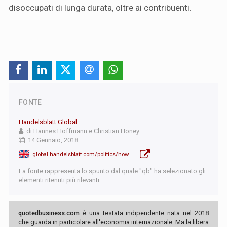
disoccupati di lunga durata, oltre ai contribuenti.
FONTE
Handelsblatt Global
di Hannes Hoffmann e Christian Honey
14 Gennaio, 2018
global.handelsblatt.com/politics/how-germanys-job-agencies-are-gaming-the-system-873265
La fonte rappresenta lo spunto dal quale "qb" ha selezionato gli
elementi ritenuti più rilevanti.
quotedbusiness.com
è una testata indipendente nata nel 2018
che guarda in particolare all'economia internazionale. Ma la libera