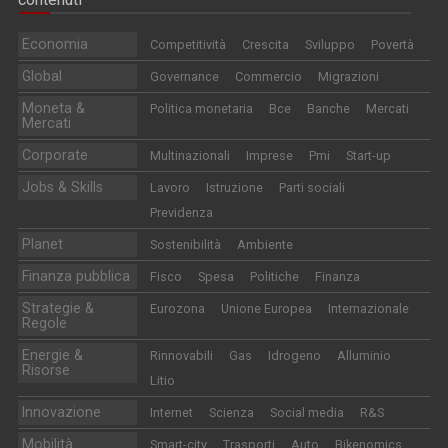
Economia
Competitività
Crescita
Sviluppo
Povertà
Global
Governance
Commercio
Migrazioni
Moneta &
Politica monetaria
Bce
Banche
Mercati
Mercati
Corporate
Multinazionali
Imprese
Pmi
Start-up
Jobs & Skills
Lavoro
Istruzione
Parti sociali
Previdenza
Planet
Sostenibilità
Ambiente
Finanza pubblica
Fisco
Spesa
Politiche
Finanza
Strategie &
Eurozona
Unione Europea
Internazionale
Regole
Energie &
Rinnovabili
Gas
Idrogeno
Alluminio
Risorse
Litio
Innovazione
Internet
Scienza
Social media
R&S
Mobilità
Smart-city
Trasporti
Auto
Bikenomics