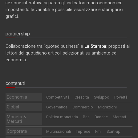
sezione interattiva riguarda gli indicatori macroeconomici:
impostando le variabili è possibile visualizzare e stampare i
grafici.
partnership
Collaborazione tra "quoted business" e
La Stampa
: proposti ai
lettori del quotidiano articoli selezionati su ambiente ed
economia.
contenuti
Economia
Competitività
Crescita
Sviluppo
Povertà
Global
Governance
Commercio
Migrazioni
Moneta &
Politica monetaria
Bce
Banche
Mercati
Mercati
Corporate
Multinazionali
Imprese
Pmi
Start-up