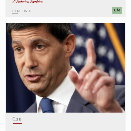
di Federica Zambino
Life
STATI UNITI
Cnn