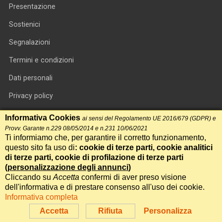
Presentazione
Sostienici
Segnalazioni
Termini e condizioni
Dati personali
Privacy policy
Informativa cookie
Informativa Cookies
ai sensi del Regolamento UE 2016/679 (GDPR) e
Provv. Garante n.229 08/05/2014 e n.231 10/06/2021
RSS feed
Ti informiamo che, per garantire il corretto funzionamento,
questo sito fa uso di
: cookie di terze parti, cookie analitici
RSS Top News
di terze parti, cookie di profilazione di terze parti
Contatti
(
personalizzazione degli annunci
)
Cliccando su
Accetta
confermi di aver preso visione
dell'informativa e di prestare consenso all'uso dei cookie.
International Communication S.r.l. • P.IVA 14478081004 • Testata
Informativa completa
giornalistica n.191, reg. Tribunale di Roma del 14/12/2017
Accetta
Rifiuta
Personalizza