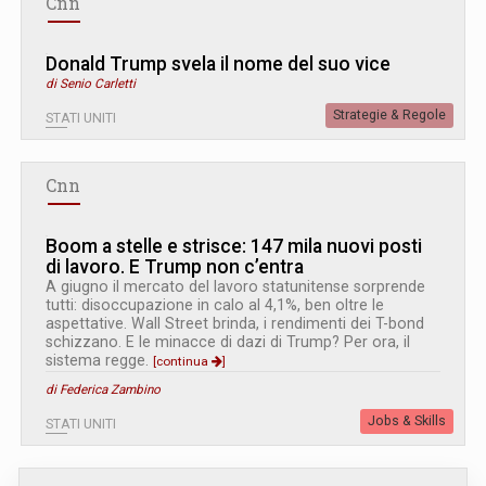
Cnn
Donald Trump svela il nome del suo vice
di Senio Carletti
Strategie & Regole
STATI UNITI
Cnn
Boom a stelle e strisce: 147 mila nuovi posti
di lavoro. E Trump non c’entra
A giugno il mercato del lavoro statunitense sorprende
tutti: disoccupazione in calo al 4,1%, ben oltre le
aspettative. Wall Street brinda, i rendimenti dei T-bond
schizzano. E le minacce di dazi di Trump? Per ora, il
sistema regge.
[continua
]
di Federica Zambino
Jobs & Skills
STATI UNITI