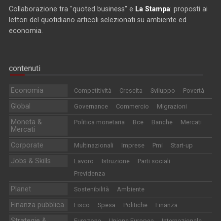
Collaborazione tra "quoted business" e
La Stampa
: proposti ai
lettori del quotidiano articoli selezionati su ambiente ed
economia.
contenuti
Economia
Competitività
Crescita
Sviluppo
Povertà
Global
Governance
Commercio
Migrazioni
Moneta &
Politica monetaria
Bce
Banche
Mercati
Mercati
Corporate
Multinazionali
Imprese
Pmi
Start-up
Jobs & Skills
Lavoro
Istruzione
Parti sociali
Previdenza
Planet
Sostenibilità
Ambiente
Finanza pubblica
Fisco
Spesa
Politiche
Finanza
Strategie &
Eurozona
Unione Europea
Internazionale