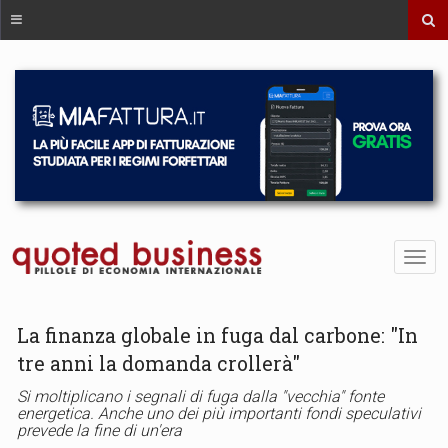
La finanza globale in fuga dal carbone: "In
tre anni la domanda crollerà"
Si moltiplicano i segnali di fuga dalla "vecchia" fonte
energetica. Anche uno dei più importanti fondi speculativi
prevede la fine di un'era