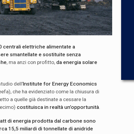
0 centrali elettriche alimentate a
re smantellate e sostituite senza
che
, ma anzi con profitto,
da energia solare
udio dell’
Institute for Energy Economics
eefa), che ha evidenziato come la chiusura di
petto a quelle già destinate a cessare la
 decimo)
costituisca in realtà un’opportunità
.
att di energia prodotta dal carbone
sono
rca
15,5 miliardi di tonnellate di anidride