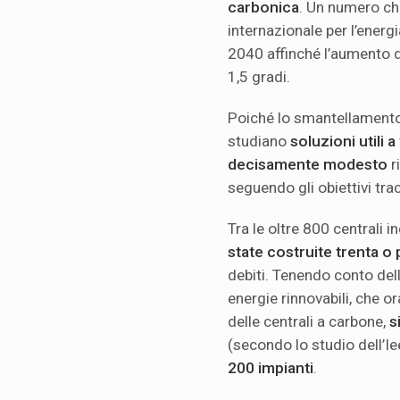
carbonica
. Un numero che
internazionale per l’energ
2040 affinché l’aumento d
1,5 gradi.
Poiché lo smantellamento 
studiano
soluzioni utili 
decisamente modesto
r
seguendo gli obiettivi trac
Tra le oltre 800 centrali in
state costruite trenta o 
debiti. Tenendo conto dell
energie rinnovabili, che or
delle centrali a carbone,
s
(secondo lo studio dell’Ie
200 impianti
.