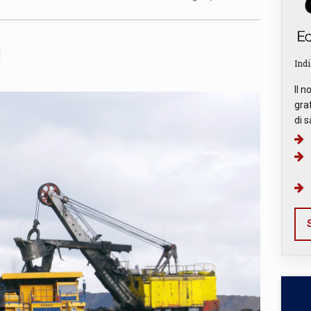
Indi
Il n
graf
di s
S