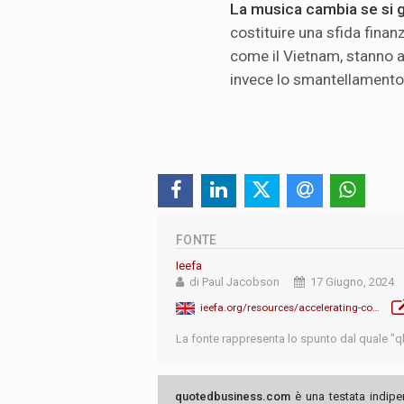
La musica cambia se si g
costituire una sfida finanz
come il Vietnam, stanno 
invece lo smantellamento d
FONTE
Ieefa
di Paul Jacobson
17 Giugno, 2024
ieefa.org/resources/accelerating-coal-clean-transition
La fonte rappresenta lo spunto dal quale "qb"
quotedbusiness.com
è una testata indipe