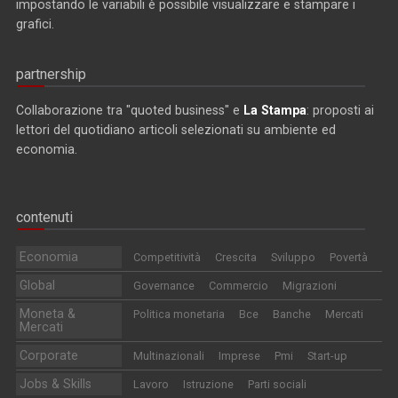
impostando le variabili è possibile visualizzare e stampare i
grafici.
partnership
Collaborazione tra "quoted business" e
La Stampa
: proposti ai
lettori del quotidiano articoli selezionati su ambiente ed
economia.
contenuti
Economia
Competitività
Crescita
Sviluppo
Povertà
Global
Governance
Commercio
Migrazioni
Moneta &
Politica monetaria
Bce
Banche
Mercati
Mercati
Corporate
Multinazionali
Imprese
Pmi
Start-up
Jobs & Skills
Lavoro
Istruzione
Parti sociali