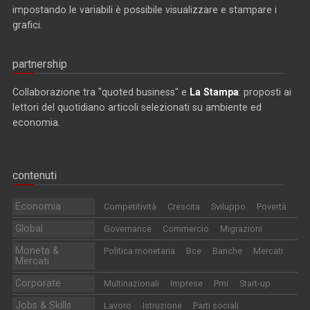
impostando le variabili è possibile visualizzare e stampare i
grafici.
partnership
Collaborazione tra "quoted business" e
La Stampa
: proposti ai
lettori del quotidiano articoli selezionati su ambiente ed
economia.
contenuti
Economia
Competitività
Crescita
Sviluppo
Povertà
Global
Governance
Commercio
Migrazioni
Moneta &
Politica monetaria
Bce
Banche
Mercati
Mercati
Corporate
Multinazionali
Imprese
Pmi
Start-up
Jobs & Skills
Lavoro
Istruzione
Parti sociali