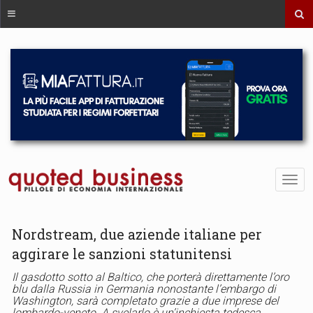
Nordstream, due aziende italiane per
aggirare le sanzioni statunitensi
Il gasdotto sotto al Baltico, che porterà direttamente l’oro
blu dalla Russia in Germania nonostante l’embargo di
Washington, sarà completato grazie a due imprese del
lombardo-veneto. A svelarlo è un’inchiesta tedesca