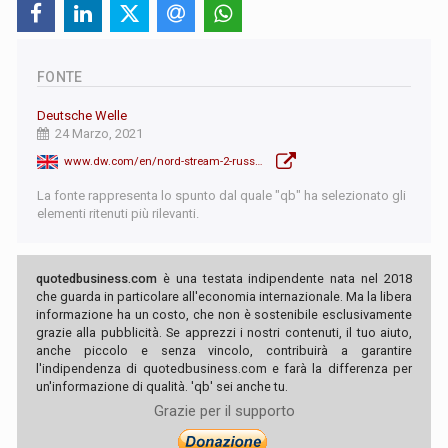
FONTE
Deutsche Welle
24 Marzo, 2021
www.dw.com/en/nord-stream-2-russias-tricks-to-dodge-us-sanctions/a-56972537
La fonte rappresenta lo spunto dal quale "qb" ha selezionato gli
elementi ritenuti più rilevanti.
quotedbusiness.com
è una testata indipendente nata nel 2018
che guarda in particolare all'economia internazionale. Ma la libera
informazione ha un costo, che non è sostenibile esclusivamente
grazie alla pubblicità. Se apprezzi i nostri contenuti, il tuo aiuto,
anche piccolo e senza vincolo, contribuirà a garantire
l'indipendenza di quotedbusiness.com e farà la differenza per
un'informazione di qualità. 'qb' sei anche tu.
Grazie per il supporto