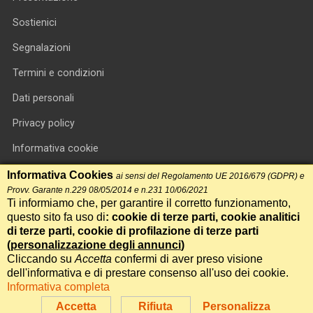
Sostienici
Segnalazioni
Termini e condizioni
Dati personali
Privacy policy
Informativa cookie
RSS feed
Informativa Cookies
ai sensi del Regolamento UE 2016/679 (GDPR) e
Provv. Garante n.229 08/05/2014 e n.231 10/06/2021
RSS Top News
Ti informiamo che, per garantire il corretto funzionamento,
questo sito fa uso di
: cookie di terze parti, cookie analitici
Contatti
di terze parti, cookie di profilazione di terze parti
(
personalizzazione degli annunci
)
Cliccando su
Accetta
confermi di aver preso visione
International Communication S.r.l. • P.IVA 14478081004 • Testata
dell'informativa e di prestare consenso all'uso dei cookie.
giornalistica n.191, reg. Tribunale di Roma del 14/12/2017
Informativa completa
Powered by
Itala
Accetta
Rifiuta
Personalizza