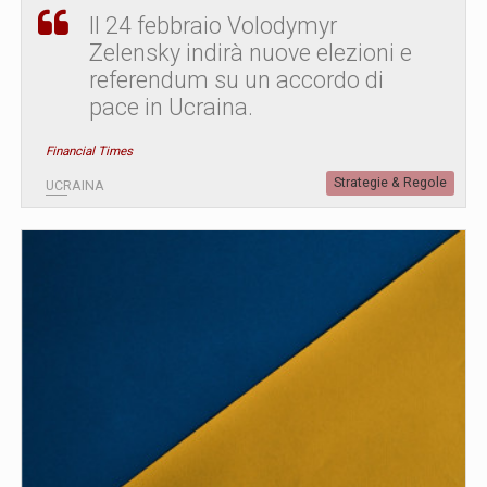
Il 24 febbraio Volodymyr
Zelensky indirà nuove elezioni e
referendum su un accordo di
pace in Ucraina.
Financial Times
Strategie & Regole
UCRAINA