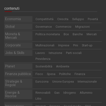
contenuti
Economia
Competitività
Crescita
Sviluppo
Povertà
Global
Governance
Commercio
Migrazioni
Moneta &
Politica monetaria
Bce
Banche
Mercati
Mercati
Corporate
Multinazionali
Imprese
Pmi
Start-up
Jobs & Skills
Lavoro
Istruzione
Parti sociali
Previdenza
Planet
Sostenibilità
Ambiente
Finanza pubblica
Fisco
Spesa
Politiche
Finanza
Strategie &
Eurozona
Unione Europea
Internazionale
Regole
Energie &
Rinnovabili
Gas
Idrogeno
Alluminio
Risorse
Litio
Innovazione