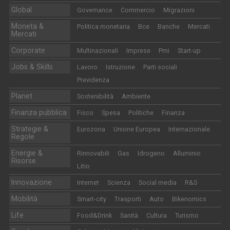
Global
Governance
Commercio
Migrazioni
Moneta &
Politica monetaria
Bce
Banche
Mercati
Mercati
Corporate
Multinazionali
Imprese
Pmi
Start-up
Jobs & Skills
Lavoro
Istruzione
Parti sociali
Previdenza
Planet
Sostenibilità
Ambiente
Finanza pubblica
Fisco
Spesa
Politiche
Finanza
Strategie &
Eurozona
Unione Europea
Internazionale
Regole
Energie &
Rinnovabili
Gas
Idrogeno
Alluminio
Risorse
Litio
Innovazione
Internet
Scienza
Social media
R&S
Mobilità
Smart-city
Trasporti
Auto
Bikenomics
Life
Food&Drink
Sanità
Cultura
Turismo