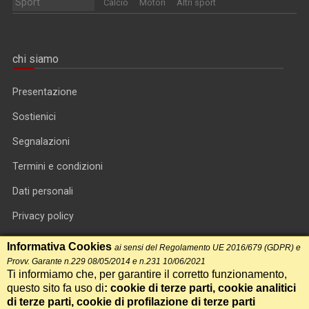
Sport
Calcio
Motori
Altri sport
chi siamo
Presentazione
Sostienici
Segnalazioni
Termini e condizioni
Dati personali
Privacy policy
Informativa cookie
Informativa Cookies
ai sensi del Regolamento UE 2016/679 (GDPR) e
Provv. Garante n.229 08/05/2014 e n.231 10/06/2021
RSS feed
Ti informiamo che, per garantire il corretto funzionamento,
questo sito fa uso di
: cookie di terze parti, cookie analitici
RSS Top News
di terze parti, cookie di profilazione di terze parti