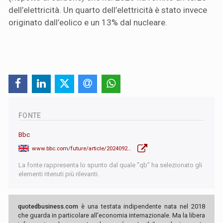
dell’elettricità. Un quarto dell’elettricità è stato invece
originato dall’eolico e un 13% dal nucleare.
FONTE
Bbc
www.bbc.com/future/article/20240927-how-coal-fired-power-stations-are-being-turned-into-batteries
La fonte rappresenta lo spunto dal quale "qb" ha selezionato gli
elementi ritenuti più rilevanti.
quotedbusiness.com
è una testata indipendente nata nel 2018
che guarda in particolare all'economia internazionale. Ma la libera