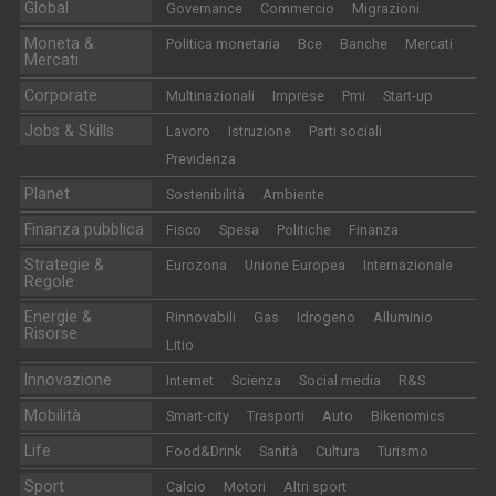
Global
Governance
Commercio
Migrazioni
Moneta &
Politica monetaria
Bce
Banche
Mercati
Mercati
Corporate
Multinazionali
Imprese
Pmi
Start-up
Jobs & Skills
Lavoro
Istruzione
Parti sociali
Previdenza
Planet
Sostenibilità
Ambiente
Finanza pubblica
Fisco
Spesa
Politiche
Finanza
Strategie &
Eurozona
Unione Europea
Internazionale
Regole
Energie &
Rinnovabili
Gas
Idrogeno
Alluminio
Risorse
Litio
Innovazione
Internet
Scienza
Social media
R&S
Mobilità
Smart-city
Trasporti
Auto
Bikenomics
Life
Food&Drink
Sanità
Cultura
Turismo
Sport
Calcio
Motori
Altri sport