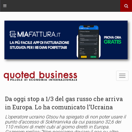
Da oggi stop a 1/3 del gas russo che arriva
in Europa. Lo ha comunicato l’Ucraina
L’operatore ucraino Gtsou ha spiegato di non poter usare il
punto d’accesso di Sokhranivka da cui passano 32,6 dei
110 milioni di metri cubi al giorno diretti in Europa.
Gazprom replica: “Non possiamo deviare il gas su altre