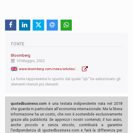
FONTE
Bloomberg
10 Maggio, 2022
www.bloomberg.com/news/articles/2022-05-10/ukraine-grid-says-russia-flows-via-one-key-entry-point-to-stop?srnd=premium-europe
La fonte rappresenta lo spunto dal quale "qb" ha selezionato gli
elementi ritenuti più rilevanti.
quotedbusiness.com
è una testata indipendente nata nel 2018
che guarda in particolare all'economia internazionale. Ma la libera
informazione ha un costo, che non è sostenibile esclusivamente
grazie alla pubblicità. Se apprezzi i nostri contenuti, il tuo aiuto,
anche piccolo e senza vincolo, contribuirà a garantire
l'indipendenza di quotedbusiness.com e farà la differenza per