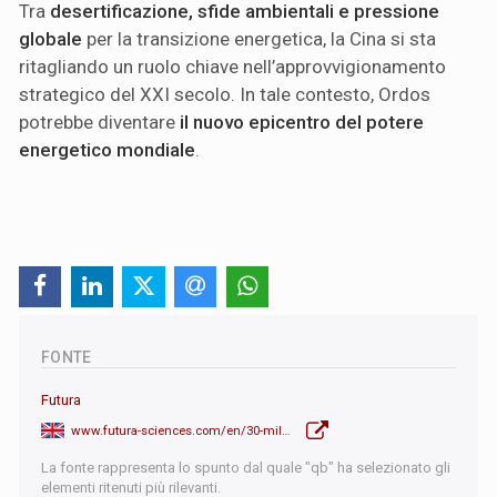
Tra
desertificazione, sfide ambientali e pressione
globale
per la transizione energetica, la Cina si sta
ritagliando un ruolo chiave nell’approvvigionamento
strategico del XXI secolo. In tale contesto, Ordos
potrebbe diventare
il nuovo epicentro del potere
energetico mondiale
.
FONTE
Futura
www.futura-sciences.com/en/30-million-tons-of-uranium-this-discovery-could-shake-up-the-global-energy-market_17886/
La fonte rappresenta lo spunto dal quale "qb" ha selezionato gli
elementi ritenuti più rilevanti.