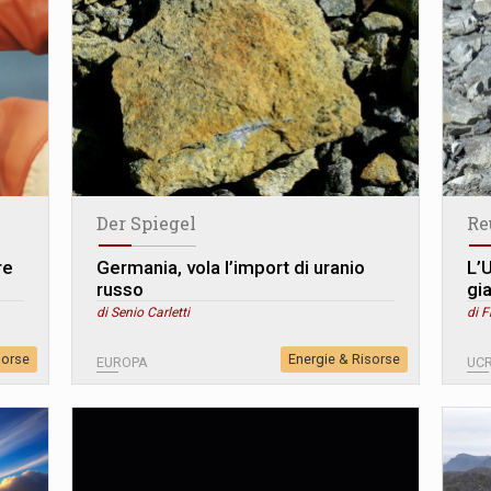
Der Spiegel
Re
re
Germania, vola l’import di uranio
L’
russo
gia
di Senio Carletti
di F
sorse
Energie & Risorse
EUROPA
UC