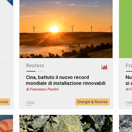
Reuters
Fr
Cina, battuto il nuovo record
Nu
mondiale di installazione rinnovabili
si
di Francesco Paolini
di F
sorse
Energie & Risorse
CINA
FR