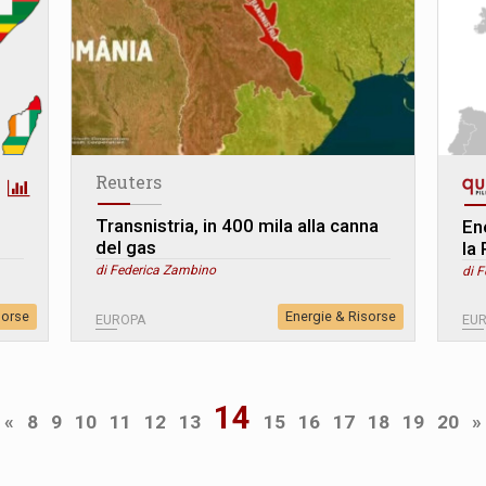
Reuters
e
Transnistria, in 400 mila alla canna
En
del gas
la 
di Federica Zambino
di 
sorse
Energie & Risorse
EUROPA
EU
14
«
8
9
10
11
12
13
15
16
17
18
19
20
»