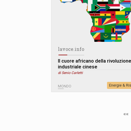
lavoce.info
Il cuore africano della rivoluzion
industriale cinese
di Senio Carletti
Energie & Ri
MONDO
««