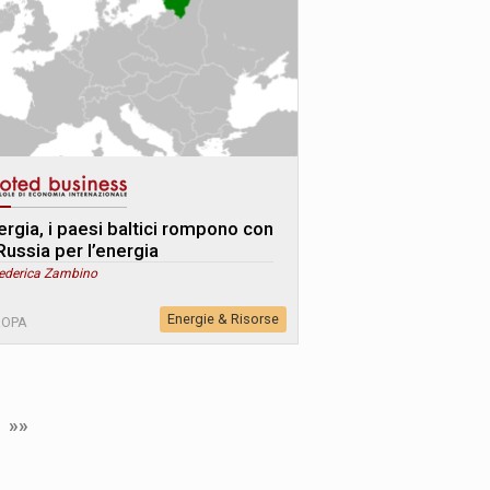
ergia, i paesi baltici rompono con
Russia per l’energia
Federica Zambino
Energie & Risorse
ROPA
»»