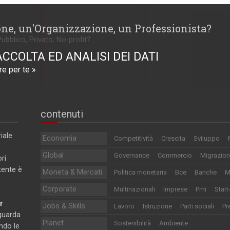
one, un'Organizzazione, un Professionista?
Pubblico, Privato, No-profit?
ACCOLTA ED ANALISI DEI DATI
e per te »
contenuti
iale
Economia
Competitività
Crescita
Sviluppo
Global
Governance
Commercio
Migrazion
ri
utente è
Moneta & Mercati
Politica monetaria
Bce
Banche
M
Corporate
Multinazionali
Imprese
Pmi
Start
r
Jobs & Skills
Lavoro
Istruzione
Parti sociali
Pr
iguarda
Planet
Sostenibilità
Ambiente
ndo le