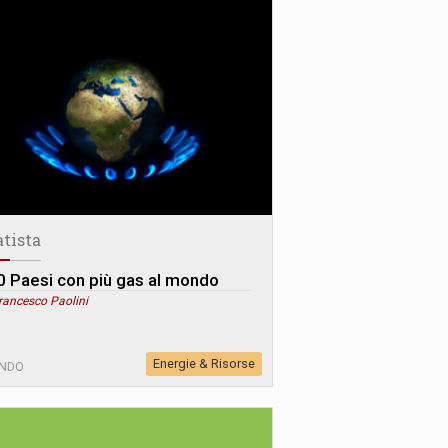
atista
10 Paesi con più gas al mondo
rancesco Paolini
Energie & Risorse
NDO