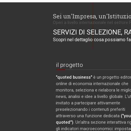
Sei un'Impresa, un'Istituzi
Operi a livello internazionale nel settore 
SERVIZI DI SELEZIONE, R
Scopri nel dettaglio cosa possiamo far
il progetto
"quoted business"
è un progetto editor
online di economia internazionale che
monitora, seleziona e rielabora le miglio
news, analisi e idee a livello globale. L'
invitato a partecipare attivamente
preselezionando i contenuti preferiti
attraverso una funzione dedicata
("you
quoted")
. Un'altra sezione interattiva r
gli indicatori macroeconomici: imposta