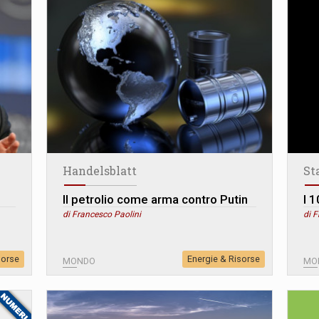
Handelsblatt
St
Il petrolio come arma contro Putin
I 
di Francesco Paolini
di F
sorse
Energie & Risorse
MONDO
MO