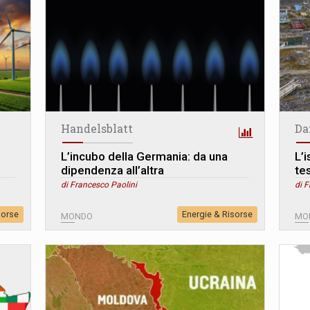
Handelsblatt
Da
L’incubo della Germania: da una
L’
dipendenza all’altra
te
di Francesco Paolini
di F
sorse
Energie & Risorse
MONDO
MO