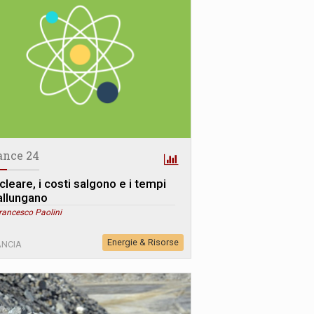
ance 24
cleare, i costi salgono e i tempi
 allungano
rancesco Paolini
Energie & Risorse
ANCIA