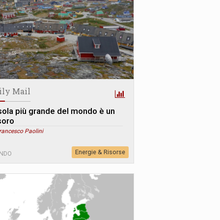
ily Mail
isola più grande del mondo è un
soro
rancesco Paolini
Energie & Risorse
NDO