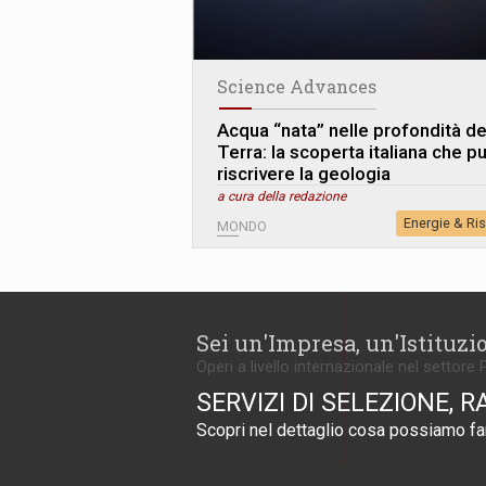
Science Advances
Acqua “nata” nelle profondità de
Terra: la scoperta italiana che p
riscrivere la geologia
a cura della redazione
Energie & Ri
MONDO
Sei un'Impresa, un'Istituzi
Operi a livello internazionale nel settore 
SERVIZI DI SELEZIONE, R
Scopri nel dettaglio cosa possiamo far