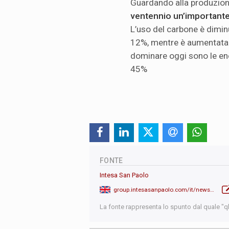
Guardando alla produzione
ventennio un’importante
L’uso del carbone è dimin
12%, mentre è aumentata 
dominare oggi sono le ene
45%
FONTE
Intesa San Paolo
group.intesasanpaolo.com/it/newsroom/tutte-le-news/news/2025/enemed-2024-rapporto-energia
La fonte rappresenta lo spunto dal quale "qb"