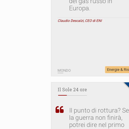
del gas russo in
Europa.
Claudio Descalzi, CEO di ENI
Energie & Ri
MONDO
Il Sole 24 ore
Il punto di rottura? Se
la guerra non finirà,
potrei dire nel primo