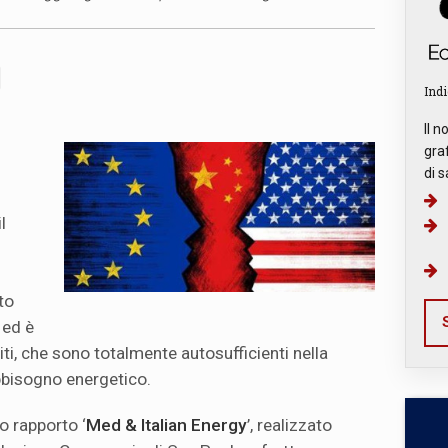
Indi
Il n
graf
di s
il
to
S
 ed è
niti, che sono totalmente autosufficienti nella
bbisogno energetico.
o rapporto ‘
Med & Italian Energy
’, realizzato