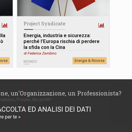
Project Syndicate
lla
Energia, industria e sicurezza:
uò
perché l’Europa rischia di perdere
la sfida con la Cina
di Federica Zambino
sorse
Energie & Risorse
MONDO
one, un'Organizzazione, un Professionista?
Pubblico, Privato, No-profit?
ACCOLTA ED ANALISI DEI DATI
e per te »