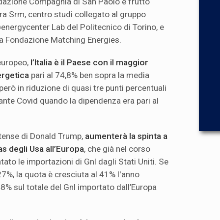
ndazione Compagnia di San Paolo e frutto
 tra Srm, centro studi collegato al gruppo
energycenter Lab del Politecnico di Torino, e
la Fondazione Matching Energies.
 europeo,
l’Italia è il Paese con il maggior
ergetica
pari al 74,8% ben sopra la media
erò in riduzione di quasi tre punti percentuali
 ante Covid quando la dipendenza era pari al
itense di Donald Trump,
aumenterà la spinta a
as degli Usa all’Europa
, che già nel corso
ato le importazioni di Gnl dagli Stati Uniti. Se
27%, la quota è cresciuta al 41% l'anno
8% sul totale del Gnl importato dall’Europa