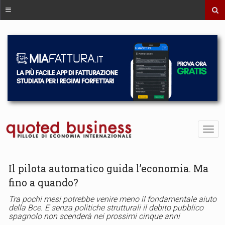
Il pilota automatico guida l’economia. Ma
fino a quando?
Tra pochi mesi potrebbe venire meno il fondamentale aiuto
della Bce. E senza politiche strutturali il debito pubblico
spagnolo non scenderà nei prossimi cinque anni