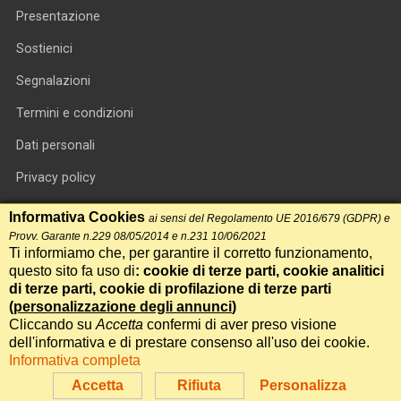
Presentazione
Sostienici
Segnalazioni
Termini e condizioni
Dati personali
Privacy policy
Informativa cookie
Informativa Cookies
ai sensi del Regolamento UE 2016/679 (GDPR) e
Provv. Garante n.229 08/05/2014 e n.231 10/06/2021
RSS feed
Ti informiamo che, per garantire il corretto funzionamento,
questo sito fa uso di
: cookie di terze parti, cookie analitici
RSS Top News
di terze parti, cookie di profilazione di terze parti
Contatti
(
personalizzazione degli annunci
)
Cliccando su
Accetta
confermi di aver preso visione
dell'informativa e di prestare consenso all'uso dei cookie.
International Communication S.r.l. • P.IVA 14478081004 • Testata
Informativa completa
giornalistica n.191, reg. Tribunale di Roma del 14/12/2017
Accetta
Rifiuta
Personalizza