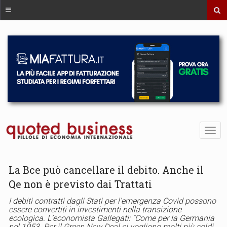
La Bce può cancellare il debito. Anche il
Qe non è previsto dai Trattati
I debiti contratti dagli Stati per l’emergenza Covid possono
essere convertiti in investimenti nella transizione
ecologica. L’economista Gallegati: “Come per la Germania
nel 1953. Per il Green New Deal ci vogliono molti più soldi