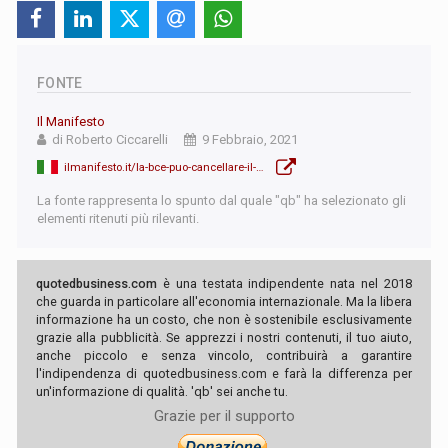
FONTE
Il Manifesto
di Roberto Ciccarelli
9 Febbraio, 2021
ilmanifesto.it/la-bce-puo-cancellare-il-debito-ora-2-500-miliardi-per-la-ripresa/
La fonte rappresenta lo spunto dal quale "qb" ha selezionato gli
elementi ritenuti più rilevanti.
quotedbusiness.com
è una testata indipendente nata nel 2018
che guarda in particolare all'economia internazionale. Ma la libera
informazione ha un costo, che non è sostenibile esclusivamente
grazie alla pubblicità. Se apprezzi i nostri contenuti, il tuo aiuto,
anche piccolo e senza vincolo, contribuirà a garantire
l'indipendenza di quotedbusiness.com e farà la differenza per
un'informazione di qualità. 'qb' sei anche tu.
Grazie per il supporto