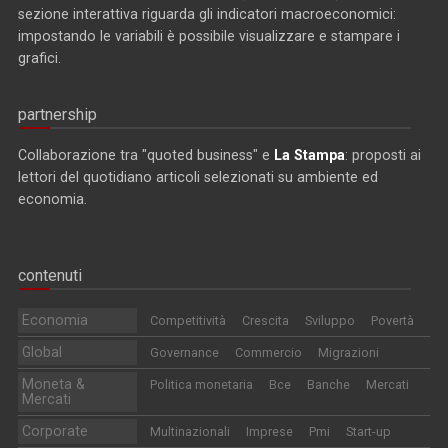
sezione interattiva riguarda gli indicatori macroeconomici:
impostando le variabili è possibile visualizzare e stampare i
grafici.
partnership
Collaborazione tra "quoted business" e
La Stampa
: proposti ai
lettori del quotidiano articoli selezionati su ambiente ed
economia.
contenuti
Economia
Competitività
Crescita
Sviluppo
Povertà
Global
Governance
Commercio
Migrazioni
Moneta &
Politica monetaria
Bce
Banche
Mercati
Mercati
Corporate
Multinazionali
Imprese
Pmi
Start-up