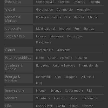
Economia
Competitività
Crescita
Sviluppo
Povertà
Global
Governance
Commercio
Migrazioni
Moneta &
Politica monetaria
Bce
Banche
Mercati
Mercati
Corporate
Multinazionali
Imprese
Pmi
Start-up
Jobs & Skills
Lavoro
Istruzione
Parti sociali
Previdenza
Planet
Sostenibilità
Ambiente
Finanza pubblica
Fisco
Spesa
Politiche
Finanza
Strategie &
Eurozona
Unione Europea
Internazionale
Regole
Energie &
Rinnovabili
Gas
Idrogeno
Alluminio
Risorse
Litio
Innovazione
Internet
Scienza
Social media
R&S
Mobilità
Smart-city
Trasporti
Auto
Bikenomics
Life
Food&Drink
Sanità
Cultura
Turismo