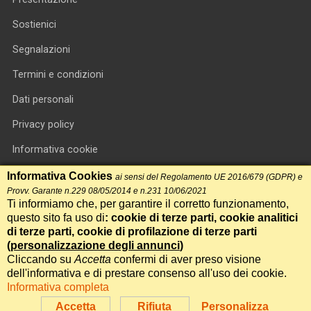
Sostienici
Segnalazioni
Termini e condizioni
Dati personali
Privacy policy
Informativa cookie
RSS feed
Informativa Cookies
ai sensi del Regolamento UE 2016/679 (GDPR) e
Provv. Garante n.229 08/05/2014 e n.231 10/06/2021
RSS Top News
Ti informiamo che, per garantire il corretto funzionamento,
questo sito fa uso di
: cookie di terze parti, cookie analitici
Contatti
di terze parti, cookie di profilazione di terze parti
(
personalizzazione degli annunci
)
Cliccando su
Accetta
confermi di aver preso visione
International Communication S.r.l. • P.IVA 14478081004 • Testata
dell'informativa e di prestare consenso all'uso dei cookie.
giornalistica n.191, reg. Tribunale di Roma del 14/12/2017
Informativa completa
Powered by
Itala
Accetta
Rifiuta
Personalizza