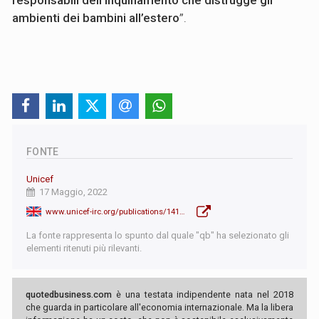
responsabili dell’inquinamento che distrugge gli
ambienti dei bambini all’estero
”.
FONTE
Unicef
17 Maggio, 2022
www.unicef-irc.org/publications/1417-rc17-places-and-spaces-environments-and-childrens-well-being.html
La fonte rappresenta lo spunto dal quale "qb" ha selezionato gli
elementi ritenuti più rilevanti.
quotedbusiness.com
è una testata indipendente nata nel 2018
che guarda in particolare all'economia internazionale. Ma la libera