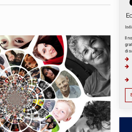
Indi
Il n
graf
di s
S