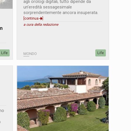
agli orologi digitali, tutto dipende da
un’eredità sessagesimale
sorprendentemente ancora insuperata.
[continua
]
a cura della redazione
in
Life
Life
MONDO
ono
a