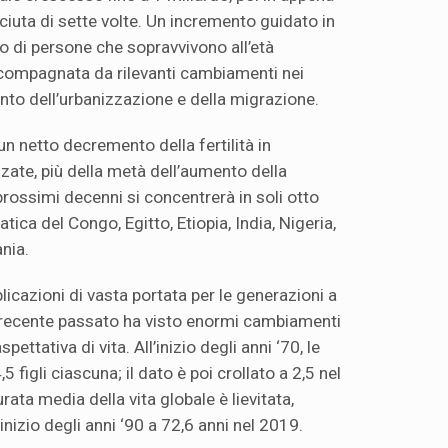
sciuta di sette volte. Un incremento guidato in
o di persone che sopravvivono all’età
ccompagnata da rilevanti cambiamenti nei
mento dell’urbanizzazione e della migrazione.
 un netto decremento della fertilità in
te, più della metà dell’aumento della
rossimi decenni si concentrerà in soli otto
ica del Congo, Egitto, Etiopia, India, Nigeria,
ania.
icazioni di vasta portata per le generazioni a
Il recente passato ha visto enormi cambiamenti
aspettativa di vita. All’inizio degli anni ‘70, le
figli ciascuna; il dato è poi crollato a 2,5 nel
rata media della vita globale è lievitata,
inizio degli anni ‘90 a 72,6 anni nel 2019.