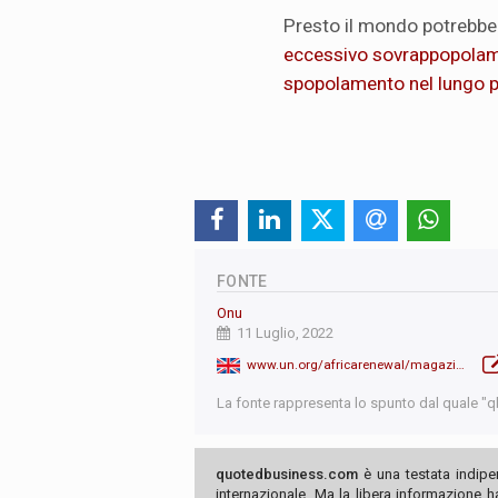
Presto il mondo potrebbe
eccessivo sovrappopolame
spopolamento nel lungo 
FONTE
Onu
11 Luglio, 2022
www.un.org/africarenewal/magazine/july-2022/world-population-reach-8-billion-15-november-2022
La fonte rappresenta lo spunto dal quale "qb"
quotedbusiness.com
è una testata indipe
internazionale. Ma la libera informazione 