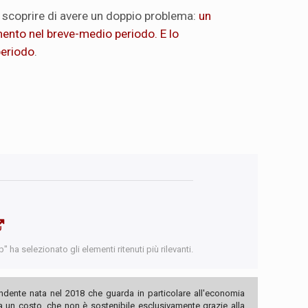
 scoprire di avere un doppio problema:
un
nto nel breve-medio periodo. E lo
periodo
.
 ha selezionato gli elementi ritenuti più rilevanti.
ndente nata nel 2018 che guarda in particolare all'economia
ha un costo, che non è sostenibile esclusivamente grazie alla