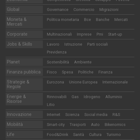
Global
Governance
Commercio
Migrazioni
Moneta &
Politica monetaria
Bce
Banche
Mercati
Mercati
Corporate
Multinazionali
Imprese
Pmi
Start-up
Jobs & Skills
Lavoro
Istruzione
Parti sociali
Previdenza
Planet
Sostenibilità
Ambiente
Finanza pubblica
Fisco
Spesa
Politiche
Finanza
Strategie &
Eurozona
Unione Europea
Internazionale
Regole
Energie &
Rinnovabili
Gas
Idrogeno
Alluminio
Risorse
Litio
Innovazione
Internet
Scienza
Social media
R&S
Mobilità
Smart-city
Trasporti
Auto
Bikenomics
Life
Food&Drink
Sanità
Cultura
Turismo