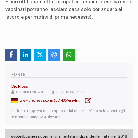
E con 600 posti letto occupati in terapia intensiva i non
vaccinati potranno lasciare casa solo per andare al
lavoro e per motivi di prima necessità.
FONTE
Die Press
di Rainer Nowak
23 Ottobre, 2021
www.diepresse.com/6051435/ein-drittel-lockdown-als-grimmige-drohung
La fonte rappresenta lo spunto dal quale "qb" ha selezionato gli
elementi ritenuti più rilevanti.
quotedbusiness.com
è una testata indipendente nata nel 2018