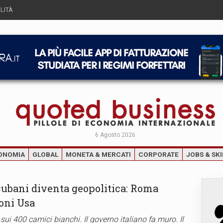
LITÀ
6 Agosto 2026
ONOMIA
GLOBAL
MONETA & MERCATI
CORPORATE
JOBS & SKI
 cubani diventa geopolitica: Roma
ioni Usa
i 400 camici bianchi. Il governo italiano fa muro. Il