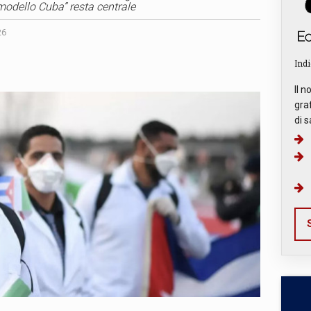
“modello Cuba” resta centrale
26
Indi
Il n
graf
di s
S