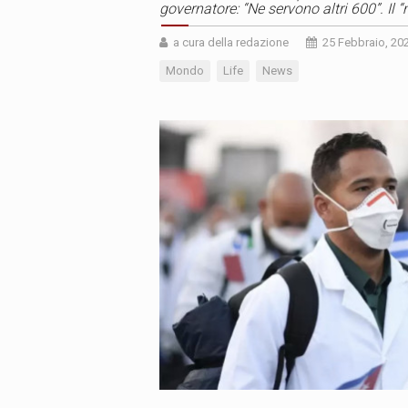
governatore: “Ne servono altri 600”. Il 
a cura della redazione
25 Febbraio, 20
Mondo
Life
News