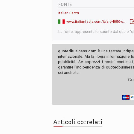
FONTE
Italian Facts
www.italianfacts.com/it/art-4850-calabria-il-caso-dei-medici-cubani-diventa-geopolitica
La fonte rappresenta lo spunto dal quale "qb"
quotedbusiness.com
è una testata indipe
internazionale. Ma la libera informazione 
pubblicità. Se apprezzi i nostri contenuti
garantire l'indipendenza di quotedbusiness.
sei anche tu.
Gra
Articoli correlati