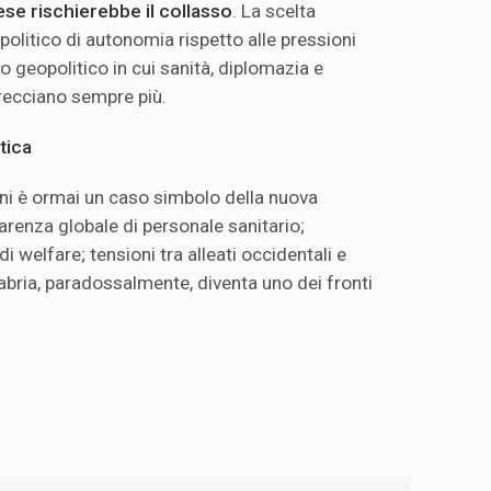
ese rischierebbe il collasso
. La scelta
olitico di autonomia rispetto alle pressioni
to geopolitico in cui sanità, diplomazia e
trecciano sempre più.
tica
ani è ormai un caso simbolo della nuova
carenza globale di personale sanitario;
i welfare; tensioni tra alleati occidentali e
labria, paradossalmente, diventa uno dei fronti