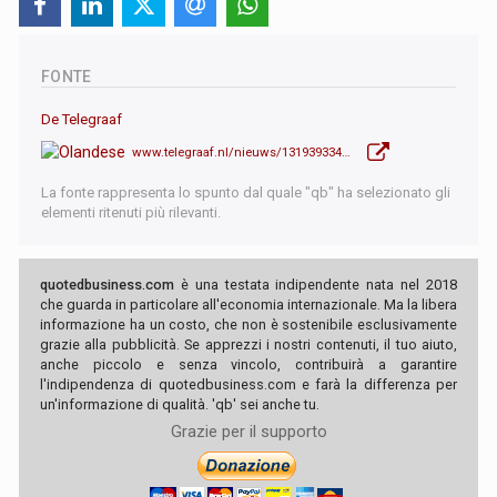
FONTE
De Telegraaf
www.telegraaf.nl/nieuws/1319393346/amsterdam-verbiedt-bouw-nieuwe-hotels
La fonte rappresenta lo spunto dal quale "qb" ha selezionato gli
elementi ritenuti più rilevanti.
quotedbusiness.com
è una testata indipendente nata nel 2018
che guarda in particolare all'economia internazionale. Ma la libera
informazione ha un costo, che non è sostenibile esclusivamente
grazie alla pubblicità. Se apprezzi i nostri contenuti, il tuo aiuto,
anche piccolo e senza vincolo, contribuirà a garantire
l'indipendenza di quotedbusiness.com e farà la differenza per
un'informazione di qualità. 'qb' sei anche tu.
Grazie per il supporto