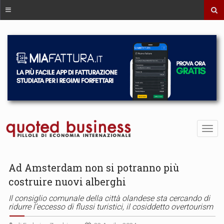
Ad Amsterdam non si potranno più
costruire nuovi alberghi
Il consiglio comunale della città olandese sta cercando di
ridurre l’eccesso di flussi turistici, il cosiddetto overtourism