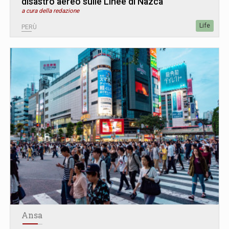
disastro aereo sulle Linee di Nazca
a cura della redazione
Life
PERÙ
Ansa