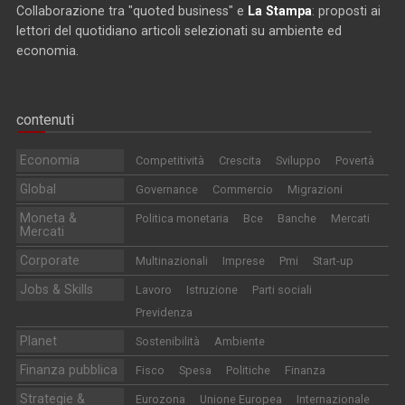
Collaborazione tra "quoted business" e
La Stampa
: proposti ai
lettori del quotidiano articoli selezionati su ambiente ed
economia.
contenuti
Economia
Competitività
Crescita
Sviluppo
Povertà
Global
Governance
Commercio
Migrazioni
Moneta &
Politica monetaria
Bce
Banche
Mercati
Mercati
Corporate
Multinazionali
Imprese
Pmi
Start-up
Jobs & Skills
Lavoro
Istruzione
Parti sociali
Previdenza
Planet
Sostenibilità
Ambiente
Finanza pubblica
Fisco
Spesa
Politiche
Finanza
Strategie &
Eurozona
Unione Europea
Internazionale