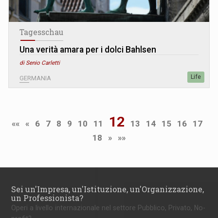
Tagesschau
Una verità amara per i dolci Bahlsen
di Senio Carletti
Life
GERMANIA
12
««
«
6
7
8
9
10
11
13
14
15
16
17
18
»
»»
Sei un'Impresa, un'Istituzione, un'Organizzazione,
un Professionista?
Operi a livello internazionale nel settore Pubblico, Privato, No-