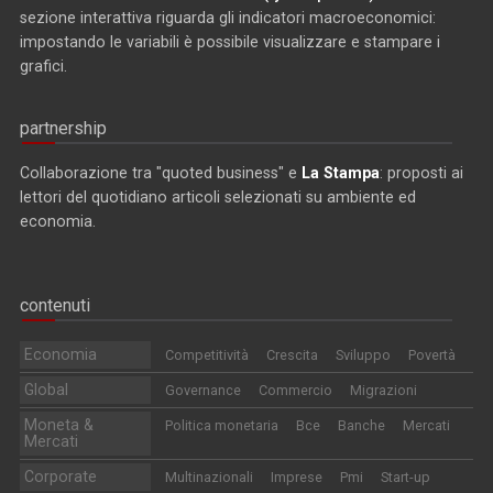
sezione interattiva riguarda gli indicatori macroeconomici:
impostando le variabili è possibile visualizzare e stampare i
grafici.
partnership
Collaborazione tra "quoted business" e
La Stampa
: proposti ai
lettori del quotidiano articoli selezionati su ambiente ed
economia.
contenuti
Economia
Competitività
Crescita
Sviluppo
Povertà
Global
Governance
Commercio
Migrazioni
Moneta &
Politica monetaria
Bce
Banche
Mercati
Mercati
Corporate
Multinazionali
Imprese
Pmi
Start-up