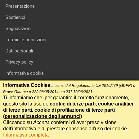
Presentazione
Sostienici
Segnalazioni
Termini e condizioni
Dati personali
Privacy policy
Informativa cookie
RSS feed
Informativa Cookies
ai sensi del Regolamento UE 2016/679 (GDPR) e
Provv. Garante n.229 08/05/2014 e n.231 10/06/2021
RSS Top News
Ti informiamo che, per garantire il corretto funzionamento,
questo sito fa uso di
: cookie di terze parti, cookie analitici
Contatti
di terze parti, cookie di profilazione di terze parti
(
personalizzazione degli annunci
)
Cliccando su
Accetta
confermi di aver preso visione
International Communication S.r.l. • P.IVA 14478081004 • Testata
dell'informativa e di prestare consenso all'uso dei cookie.
giornalistica n.191, reg. Tribunale di Roma del 14/12/2017
Informativa completa