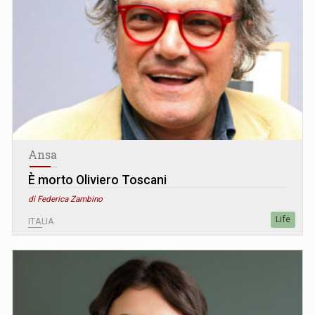
Ansa
È morto Oliviero Toscani
di Federica Zambino
Life
ITALIA