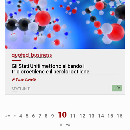
Gli Stati Uniti mettono al bando il
tricloroetilene e il percloroetilene
di Senio Carletti
Life
STATI UNITI
10
««
«
4
5
6
7
8
9
11
12
13
14
15
16
»
»»