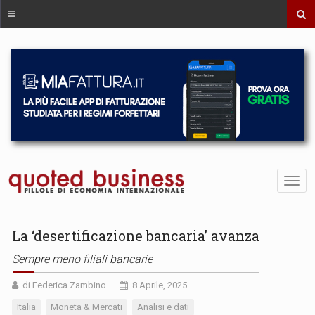
La ‘desertificazione bancaria’ avanza
Sempre meno filiali bancarie
di Federica Zambino
8 Aprile, 2025
Italia
Moneta & Mercati
Analisi e dati