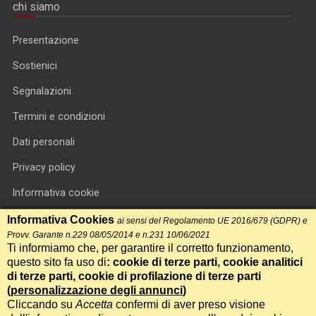
chi siamo
Presentazione
Sostienici
Segnalazioni
Termini e condizioni
Dati personali
Privacy policy
Informativa cookie
RSS feed
Informativa Cookies
ai sensi del Regolamento UE 2016/679 (GDPR) e
Provv. Garante n.229 08/05/2014 e n.231 10/06/2021
RSS Top News
Ti informiamo che, per garantire il corretto funzionamento,
questo sito fa uso di
: cookie di terze parti, cookie analitici
Contatti
di terze parti, cookie di profilazione di terze parti
(
personalizzazione degli annunci
)
Cliccando su
Accetta
confermi di aver preso visione
International Communication S.r.l. • P.IVA 14478081004 • Testata