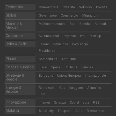
Economia
Competitività
Crescita
Sviluppo
Povertà
Global
Governance
Commercio
Migrazioni
Moneta &
Politica monetaria
Bce
Banche
Mercati
Mercati
Corporate
Multinazionali
Imprese
Pmi
Start-up
Jobs & Skills
Lavoro
Istruzione
Parti sociali
Previdenza
Planet
Sostenibilità
Ambiente
Finanza pubblica
Fisco
Spesa
Politiche
Finanza
Strategie &
Eurozona
Unione Europea
Internazionale
Regole
Energie &
Rinnovabili
Gas
Idrogeno
Alluminio
Risorse
Litio
Innovazione
Internet
Scienza
Social media
R&S
Mobilità
Smart-city
Trasporti
Auto
Bikenomics