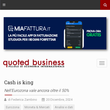
Cash is king
Nell’Eurozona vale ancora oltre il 50%
di Federica Zambino
20 Dicembre, 2024
Eurozona
Moneta & Mercati
Analisi e dati