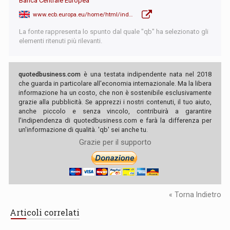
Banca Centrale Europea
www.ecb.europa.eu/home/html/index.en.html
La fonte rappresenta lo spunto dal quale "qb" ha selezionato gli
elementi ritenuti più rilevanti.
quotedbusiness.com
è una testata indipendente nata nel 2018
che guarda in particolare all'economia internazionale. Ma la libera
informazione ha un costo, che non è sostenibile esclusivamente
grazie alla pubblicità. Se apprezzi i nostri contenuti, il tuo aiuto,
anche piccolo e senza vincolo, contribuirà a garantire
l'indipendenza di quotedbusiness.com e farà la differenza per
un'informazione di qualità. 'qb' sei anche tu.
Grazie per il supporto
« Torna Indietro
Articoli correlati