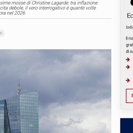
ossime mosse di Christine Lagarde: tra inflazione
cita debole, il vero interrogativo è quante volte
ora nel 2026
Indi
ti
Il n
graf
di s
S