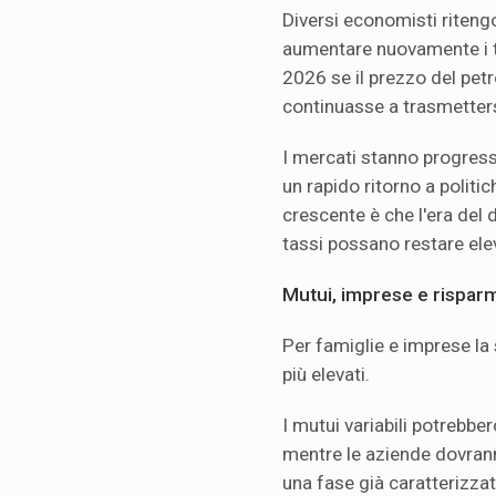
Diversi economisti riteng
aumentare nuovamente i ta
2026 se il prezzo del petr
continuasse a trasmettersi
I mercati stanno progres
un rapido ritorno a polit
crescente è che l'era del 
tassi possano restare elev
Mutui, imprese e rispar
Per famiglie e imprese la 
più elevati.
I mutui variabili potrebbe
mentre le aziende dovrann
una fase già caratterizza