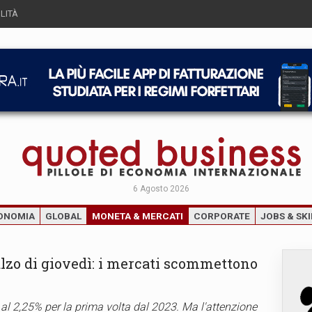
LITÀ
6 Agosto 2026
ONOMIA
GLOBAL
MONETA & MERCATI
CORPORATE
JOBS & SKI
ialzo di giovedì: i mercati scommettono
al 2,25% per la prima volta dal 2023. Ma l'attenzione