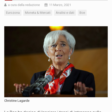
a cura della redazione
11 Marzo, 2021
Eurozona
Moneta & Mercati
Analisi e dati
Bce
Christine Lagarde