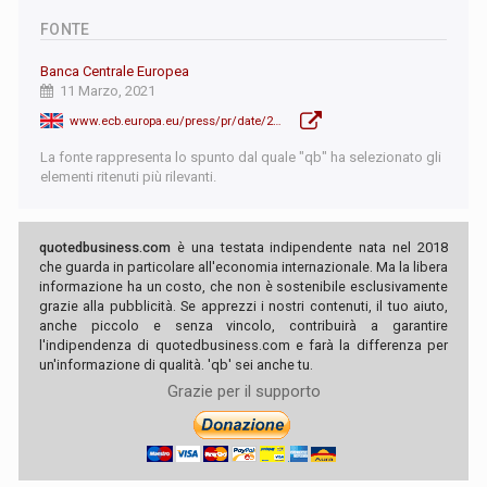
FONTE
Banca Centrale Europea
11 Marzo, 2021
www.ecb.europa.eu/press/pr/date/2021/html/ecb.mp210311~35ba71f535.it.html
La fonte rappresenta lo spunto dal quale "qb" ha selezionato gli
elementi ritenuti più rilevanti.
quotedbusiness.com
è una testata indipendente nata nel 2018
che guarda in particolare all'economia internazionale. Ma la libera
informazione ha un costo, che non è sostenibile esclusivamente
grazie alla pubblicità. Se apprezzi i nostri contenuti, il tuo aiuto,
anche piccolo e senza vincolo, contribuirà a garantire
l'indipendenza di quotedbusiness.com e farà la differenza per
un'informazione di qualità. 'qb' sei anche tu.
Grazie per il supporto