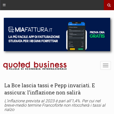
La Bce lascia tassi e Pepp invariati. E
assicura: l’inflazione non salirà
L’inflazione prevista al 2023 è pari all’1,4%. Per cui nel
breve-medio termine Francoforte non ritoccherà i tassi al
rialzo