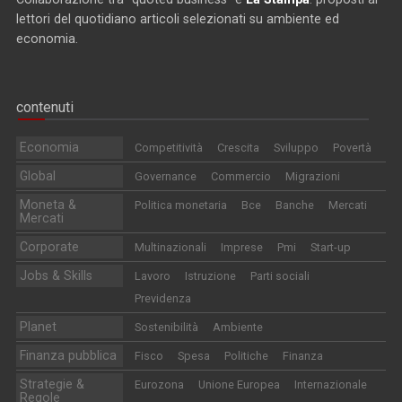
lettori del quotidiano articoli selezionati su ambiente ed
economia.
contenuti
Economia
Competitività
Crescita
Sviluppo
Povertà
Global
Governance
Commercio
Migrazioni
Moneta &
Politica monetaria
Bce
Banche
Mercati
Mercati
Corporate
Multinazionali
Imprese
Pmi
Start-up
Jobs & Skills
Lavoro
Istruzione
Parti sociali
Previdenza
Planet
Sostenibilità
Ambiente
Finanza pubblica
Fisco
Spesa
Politiche
Finanza
Strategie &
Eurozona
Unione Europea
Internazionale
Regole