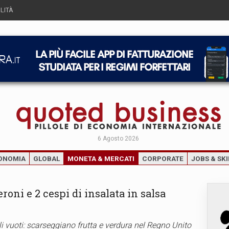
LITÀ
6 Agosto 2026
ONOMIA
GLOBAL
MONETA & MERCATI
CORPORATE
JOBS & SKI
eroni e 2 cespi di insalata in salsa
i vuoti: scarseggiano frutta e verdura nel Regno Unito