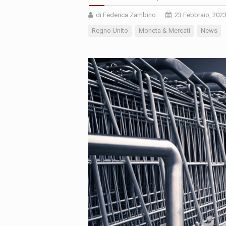
di Federica Zambino
23 Febbraio, 202
Regno Unito
Moneta & Mercati
News