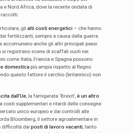
a e Nord Africa, dove la recente ondata di
raccolti.
rticolare, gli
alti costi energetici
– che hanno
 dei fertilizzanti, sempre a causa della guerra.
e accomunano anche gli altri principali paesi
 si registrano scene di scaffali vuoti nei
oni come Italia, Francia e Spagna possono
e domestica
più ampia rispetto al Regno
do questo fattore il cerchio (britannico) non
cita dall’Ue
, la famigerata ‘Brexit’,
è un altro
tra costi supplementari e ritardi delle consegne
mercato unico europeo e dai controlli alle
corda Bloomberg, il settore agroalimentare in
difficoltà dai
posti di lavoro vacanti
, tanto