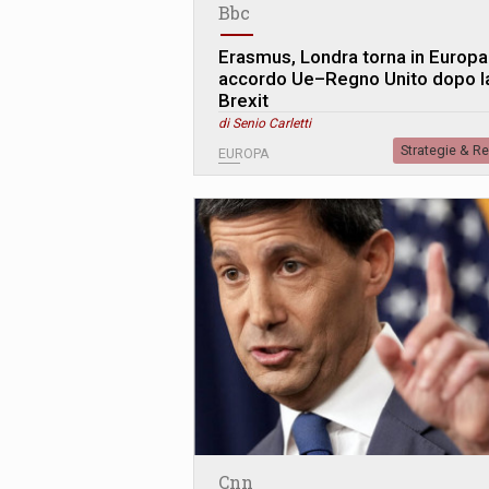
Bbc
Erasmus, Londra torna in Europa
accordo Ue–Regno Unito dopo l
Brexit
di Senio Carletti
Strategie & R
EUROPA
Cnn