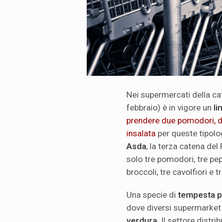
Nei supermercati della ca
febbraio) è in vigore un
li
prendere due pomodori, du
insalata
per queste tipolog
Asda
, la terza catena de
solo tre pomodori, tre peper
broccoli, tre cavolfiori e 
Una specie di
tempesta p
dove diversi supermarket 
verdura
. Il settore distr