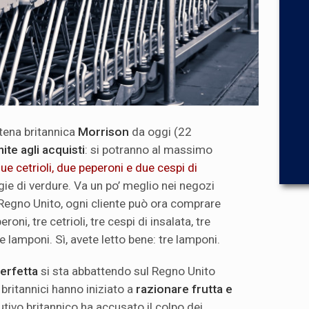
tena britannica
Morrison
da oggi (22
mite agli acquisti
: si potranno al massimo
e cetrioli, due peperoni e due cespi di
ie di verdure. Va un po’ meglio nei negozi
l Regno Unito, ogni cliente può ora comprare
oni, tre cetrioli, tre cespi di insalata, tre
tre lamponi. Sì, avete letto bene: tre lamponi.
erfetta
si sta abbattendo sul Regno Unito
britannici hanno iniziato a
razionare frutta e
ibutivo britannico ha accusato il colpo dei