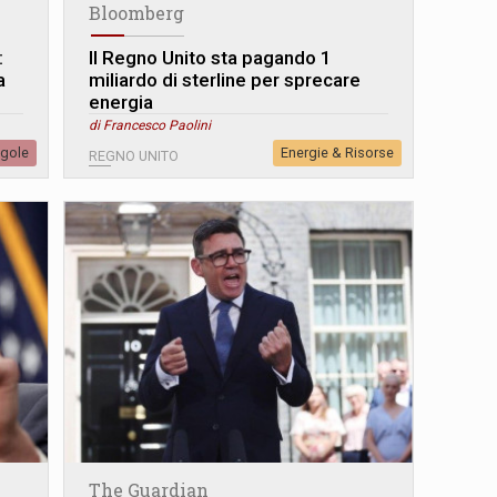
Bloomberg
:
Il Regno Unito sta pagando 1
a
miliardo di sterline per sprecare
energia
di Francesco Paolini
egole
Energie & Risorse
REGNO UNITO
The Guardian