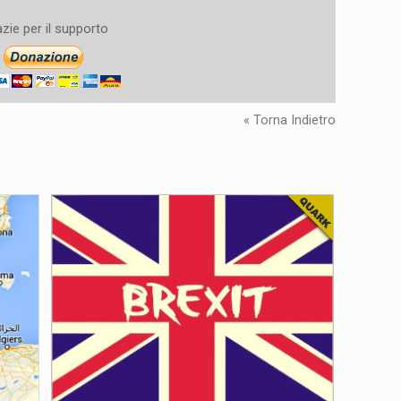
zie per il supporto
« Torna Indietro