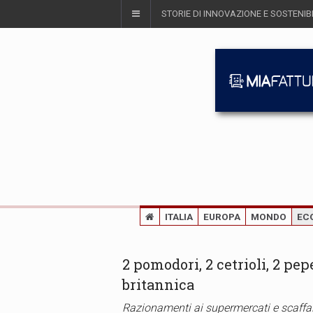
STORIE DI INNOVAZIONE E SOSTENIBI
ITALIA
EUROPA
MONDO
EC
2 pomodori, 2 cetrioli, 2 pep
britannica
Razionamenti ai supermercati e scaffal