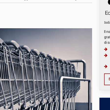
3
Indi
Il n
graf
di s
S