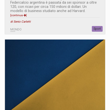
Federcalcio argentina è passata da sei sponsor a oltre
120, con ricavi per circa 150 milioni di dollari. Un
modello di business studiato anche ad Harvard.
[continua
]
di Senio Carletti
Sport
MONDO