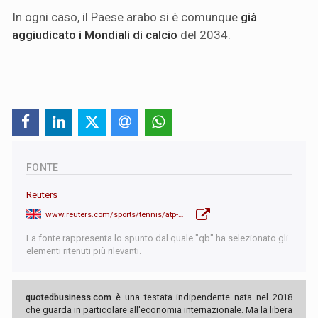
In ogni caso, il Paese arabo si è comunque
già
aggiudicato i Mondiali di calcio
del 2034.
FONTE
Reuters
www.reuters.com/sports/tennis/atp-signs-multi-year-strategic-partnership-with-saudi-arabias-pif-2024-02-28/
La fonte rappresenta lo spunto dal quale "qb" ha selezionato gli
elementi ritenuti più rilevanti.
quotedbusiness.com
è una testata indipendente nata nel 2018
che guarda in particolare all'economia internazionale. Ma la libera