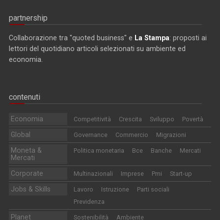
partnership
Collaborazione tra "quoted business" e
La Stampa
: proposti ai
lettori del quotidiano articoli selezionati su ambiente ed
economia.
contenuti
Economia
Competitività
Crescita
Sviluppo
Povertà
Global
Governance
Commercio
Migrazioni
Moneta &
Politica monetaria
Bce
Banche
Mercati
Mercati
Corporate
Multinazionali
Imprese
Pmi
Start-up
Jobs & Skills
Lavoro
Istruzione
Parti sociali
Previdenza
Planet
Sostenibilità
Ambiente