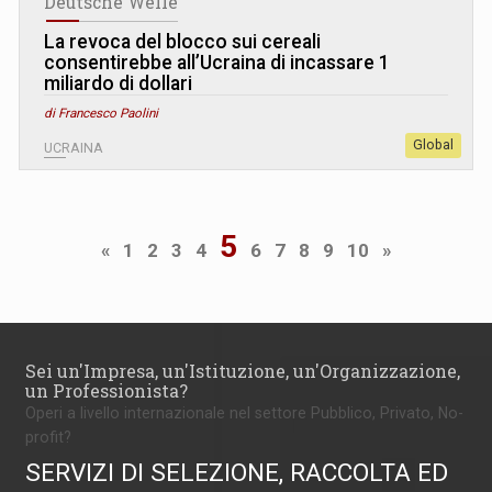
Deutsche Welle
La revoca del blocco sui cereali
consentirebbe all’Ucraina di incassare 1
miliardo di dollari
di Francesco Paolini
Global
UCRAINA
5
«
1
2
3
4
6
7
8
9
10
»
Sei un'Impresa, un'Istituzione, un'Organizzazione,
un Professionista?
Operi a livello internazionale nel settore Pubblico, Privato, No-
profit?
SERVIZI DI SELEZIONE, RACCOLTA ED