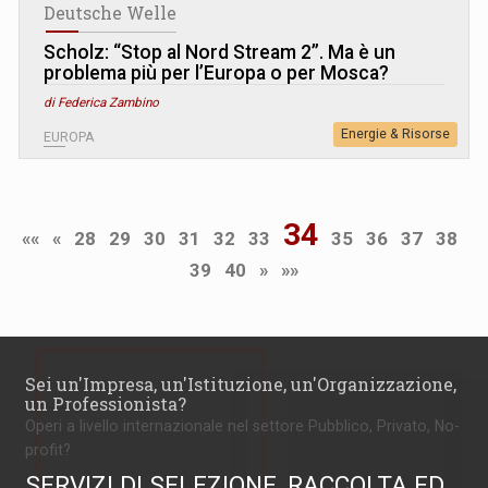
Deutsche Welle
Scholz: “Stop al Nord Stream 2”. Ma è un
problema più per l’Europa o per Mosca?
di Federica Zambino
Energie & Risorse
EUROPA
34
««
«
28
29
30
31
32
33
35
36
37
38
39
40
»
»»
Sei un'Impresa, un'Istituzione, un'Organizzazione,
un Professionista?
Operi a livello internazionale nel settore Pubblico, Privato, No-
profit?
SERVIZI DI SELEZIONE, RACCOLTA ED