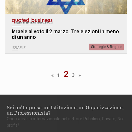
Israele al voto il 2 marzo. Tre elezioni in meno
di un anno
Strategie & Regole
ISRAELE
2
«
1
3
»
Sei un'Impresa, un'Istituzione, un'Organizzazione,
un Professionista?
Operi a livello internazionale nel settore Pubblico, Privato, No-
profit?