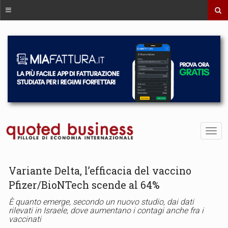
Variante Delta, l’efficacia del vaccino
Pfizer/BioNTech scende al 64%
È quanto emerge, secondo un nuovo studio, dai dati
rilevati in Israele, dove aumentano i contagi anche fra i
vaccinati