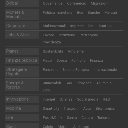
Global
Governance
Commercio
Migrazioni
Moneta &
Politica monetaria
Bce
Banche
Mercati
Mercati
Corporate
Multinazionali
Imprese
Pmi
Start-up
Jobs & Skills
Lavoro
Istruzione
Parti sociali
Previdenza
Planet
Sostenibilità
Ambiente
Finanza pubblica
Fisco
Spesa
Politiche
Finanza
Strategie &
Eurozona
Unione Europea
Internazionale
Regole
Energie &
Rinnovabili
Gas
Idrogeno
Alluminio
Risorse
Litio
Innovazione
Internet
Scienza
Social media
R&S
Mobilità
Smart-city
Trasporti
Auto
Bikenomics
Life
Food&Drink
Sanità
Cultura
Turismo
Sport
Calcio
Motori
Altri sport