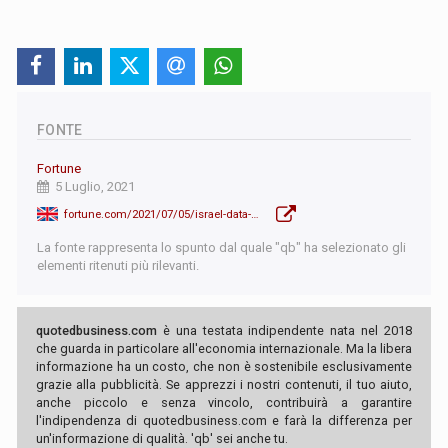
FONTE
Fortune
5 Luglio, 2021
fortune.com/2021/07/05/israel-data-plunge-efficacy-pfizer-biontech-vaccine-delta-variant/
La fonte rappresenta lo spunto dal quale "qb" ha selezionato gli
elementi ritenuti più rilevanti.
quotedbusiness.com
è una testata indipendente nata nel 2018
che guarda in particolare all'economia internazionale. Ma la libera
informazione ha un costo, che non è sostenibile esclusivamente
grazie alla pubblicità. Se apprezzi i nostri contenuti, il tuo aiuto,
anche piccolo e senza vincolo, contribuirà a garantire
l'indipendenza di quotedbusiness.com e farà la differenza per
un'informazione di qualità. 'qb' sei anche tu.