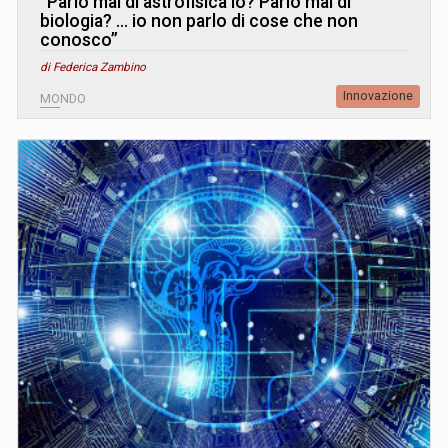
“Parlo mai di astrofisica io? Parlo mai di
biologia? … io non parlo di cose che non
conosco”
di Federica Zambino
Innovazione
MONDO