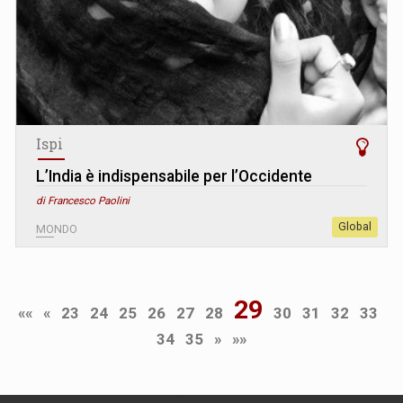
Ispi
L’India è indispensabile per l’Occidente
di Francesco Paolini
Global
MONDO
29
««
«
23
24
25
26
27
28
30
31
32
33
34
35
»
»»