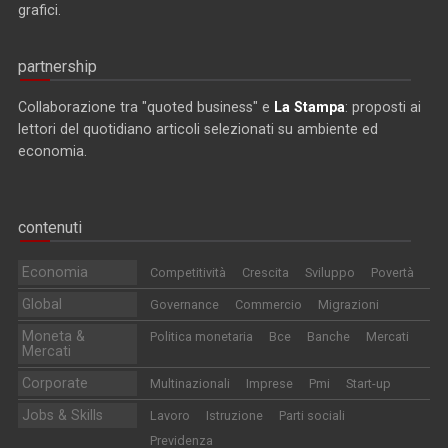
grafici.
partnership
Collaborazione tra "quoted business" e
La Stampa
: proposti ai
lettori del quotidiano articoli selezionati su ambiente ed
economia.
contenuti
Economia
Competitività
Crescita
Sviluppo
Povertà
Global
Governance
Commercio
Migrazioni
Moneta &
Politica monetaria
Bce
Banche
Mercati
Mercati
Corporate
Multinazionali
Imprese
Pmi
Start-up
Jobs & Skills
Lavoro
Istruzione
Parti sociali
Previdenza