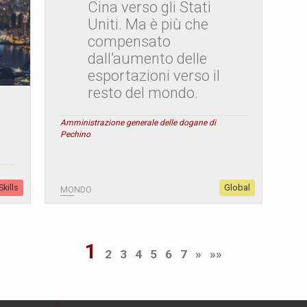
Cina verso gli Stati
Uniti. Ma è più che
compensato
dall’aumento delle
esportazioni verso il
resto del mondo.
Amministrazione generale delle dogane di
Pechino
kills
Global
MONDO
1
2
3
4
5
6
7
»
»»