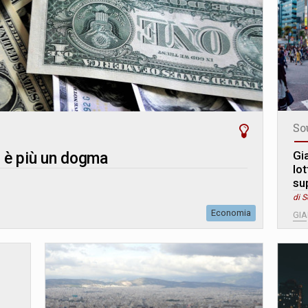
So
Gi
n è più un dogma
lo
su
di S
Economia
GI