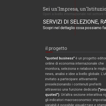
Sei un'Impresa, un'Istituzi
Operi a livello internazionale nel settore 
SERVIZI DI SELEZIONE, R
Scopri nel dettaglio cosa possiamo far
il progetto
"quoted business"
è un progetto editor
online di economia internazionale che
monitora, seleziona e rielabora le miglio
news, analisi e idee a livello globale. L'
invitato a partecipare attivamente
preselezionando i contenuti preferiti
attraverso una funzione dedicata
("you
quoted")
. Un'altra sezione interattiva r
gli indicatori macroeconomici: imposta
variabili è possibile visualizzare e stam