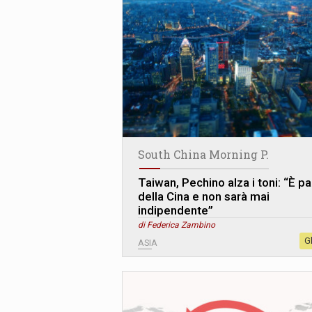
South China Morning P.
Taiwan, Pechino alza i toni: “È pa
della Cina e non sarà mai
indipendente”
di Federica Zambino
G
ASIA