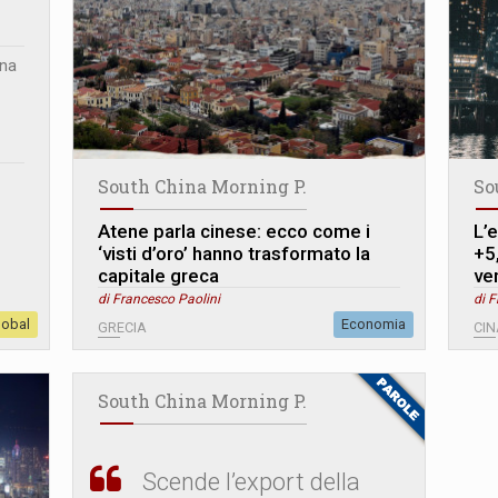
ina
South China Morning P.
So
Atene parla cinese: ecco come i
L’
‘visti d’oro’ hanno trasformato la
+5
capitale greca
ve
di Francesco Paolini
di F
lobal
Economia
GRECIA
CIN
South China Morning P.
Scende l’export della