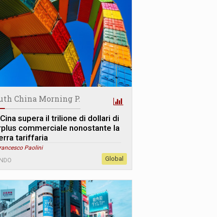
uth China Morning P.
Cina supera il trilione di dollari di
rplus commerciale nonostante la
rra tariffaria
rancesco Paolini
Global
NDO