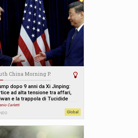
uth China Morning P.
ump dopo 9 anni da Xi Jinping:
tice ad alta tensione tra affari,
iwan e la trappola di Tucidide
enio Carletti
Global
NDO