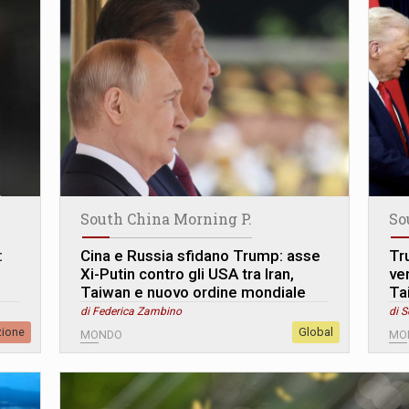
South China Morning P.
So
:
Cina e Russia sfidano Trump: asse
Tr
Xi-Putin contro gli USA tra Iran,
ver
Taiwan e nuovo ordine mondiale
Ta
di Federica Zambino
di S
zione
Global
MONDO
MO