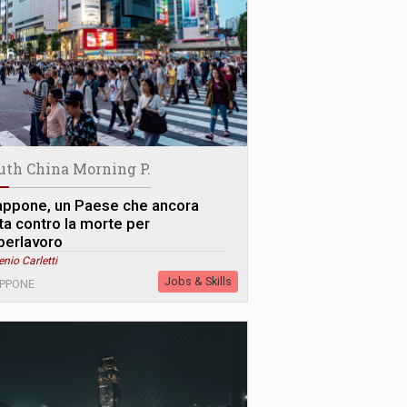
uth China Morning P.
appone, un Paese che ancora
tta contro la morte per
perlavoro
enio Carletti
Jobs & Skills
APPONE