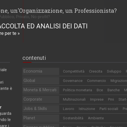
one, un'Organizzazione, un Professionista?
Pubblico, Privato, No-profit?
ACCOLTA ED ANALISI DEI DATI
e per te »
contenuti
iale
Economia
Competitività
Crescita
Sviluppo
Global
Governance
Commercio
Migrazion
ri
utente è
Moneta & Mercati
Politica monetaria
Bce
Banche
M
Corporate
Multinazionali
Imprese
Pmi
Start
r
Jobs & Skills
Lavoro
Istruzione
Parti sociali
Pr
iguarda
Planet
Sostenibilità
Ambiente
ndo le
pare i