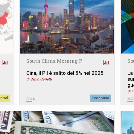
South China Morning P.
So
Cina, il Pil è salito del 5% nel 2025
La 
su
di Senio Carletti
i
gue
di F
lobal
Economia
CINA
MO