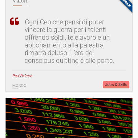
Valori
Ogni Ceo che pensi di poter
vincere la guerra per i talenti
offrendo soldi, telelavoro e un
abbonamento alla palestra
rimarrà deluso. L’era del
conscious quitting è alle porte.
Paul Polman
Jobs & Skills
MONDO