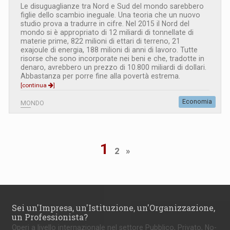
Le disuguaglianze tra Nord e Sud del mondo sarebbero
figlie dello scambio ineguale. Una teoria che un nuovo
studio prova a tradurre in cifre. Nel 2015 il Nord del
mondo si è appropriato di 12 miliardi di tonnellate di
materie prime, 822 milioni di ettari di terreno, 21
exajoule di energia, 188 milioni di anni di lavoro. Tutte
risorse che sono incorporate nei beni e che, tradotte in
denaro, avrebbero un prezzo di 10.800 miliardi di dollari.
Abbastanza per porre fine alla povertà estrema.
[continua
]
Economia
MONDO
1
2
»
Sei un'Impresa, un'Istituzione, un'Organizzazione,
un Professionista?
Operi a livello internazionale nel settore Pubblico, Privato, No-