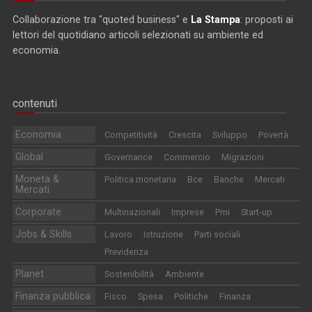
Collaborazione tra "quoted business" e
La Stampa
: proposti ai
lettori del quotidiano articoli selezionati su ambiente ed
economia.
contenuti
Economia
Competitività
Crescita
Sviluppo
Povertà
Global
Governance
Commercio
Migrazioni
Moneta &
Politica monetaria
Bce
Banche
Mercati
Mercati
Corporate
Multinazionali
Imprese
Pmi
Start-up
Jobs & Skills
Lavoro
Istruzione
Parti sociali
Previdenza
Planet
Sostenibilità
Ambiente
Finanza pubblica
Fisco
Spesa
Politiche
Finanza