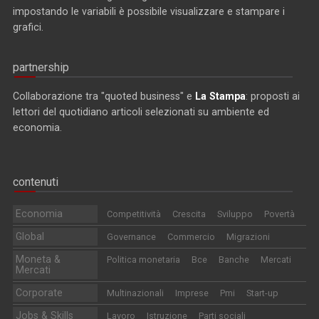
impostando le variabili è possibile visualizzare e stampare i
grafici.
partnership
Collaborazione tra "quoted business" e
La Stampa
: proposti ai
lettori del quotidiano articoli selezionati su ambiente ed
economia.
contenuti
Economia
Competitività
Crescita
Sviluppo
Povertà
Global
Governance
Commercio
Migrazioni
Moneta &
Politica monetaria
Bce
Banche
Mercati
Mercati
Corporate
Multinazionali
Imprese
Pmi
Start-up
Jobs & Skills
Lavoro
Istruzione
Parti sociali