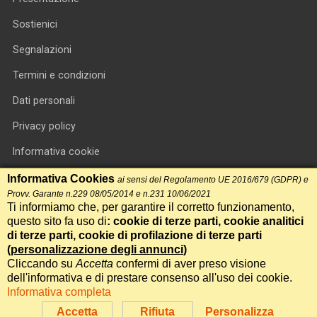
Sostienici
Segnalazioni
Termini e condizioni
Dati personali
Privacy policy
Informativa cookie
RSS feed
Informativa Cookies
ai sensi del Regolamento UE 2016/679 (GDPR) e
Provv. Garante n.229 08/05/2014 e n.231 10/06/2021
RSS Top News
Ti informiamo che, per garantire il corretto funzionamento,
questo sito fa uso di
: cookie di terze parti, cookie analitici
Contatti
di terze parti, cookie di profilazione di terze parti
(
personalizzazione degli annunci
)
Cliccando su
Accetta
confermi di aver preso visione
International Communication S.r.l. • P.IVA 14478081004 • Testata
dell'informativa e di prestare consenso all'uso dei cookie.
giornalistica n.191, reg. Tribunale di Roma del 14/12/2017
Informativa completa
Powered by
Itala
Accetta
Rifiuta
Personalizza