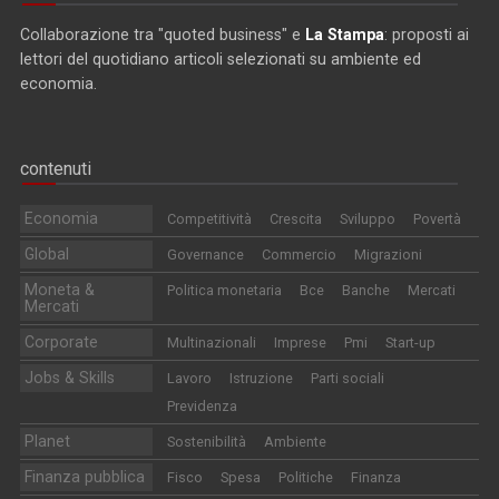
Collaborazione tra "quoted business" e
La Stampa
: proposti ai
lettori del quotidiano articoli selezionati su ambiente ed
economia.
contenuti
Economia
Competitività
Crescita
Sviluppo
Povertà
Global
Governance
Commercio
Migrazioni
Moneta &
Politica monetaria
Bce
Banche
Mercati
Mercati
Corporate
Multinazionali
Imprese
Pmi
Start-up
Jobs & Skills
Lavoro
Istruzione
Parti sociali
Previdenza
Planet
Sostenibilità
Ambiente
Finanza pubblica
Fisco
Spesa
Politiche
Finanza