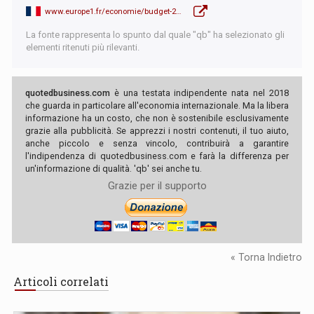
www.europe1.fr/economie/budget-2018-pourquoi-bruxelles-epingle-la-france-3500336
La fonte rappresenta lo spunto dal quale "qb" ha selezionato gli
elementi ritenuti più rilevanti.
quotedbusiness.com
è una testata indipendente nata nel 2018
che guarda in particolare all'economia internazionale. Ma la libera
informazione ha un costo, che non è sostenibile esclusivamente
grazie alla pubblicità. Se apprezzi i nostri contenuti, il tuo aiuto,
anche piccolo e senza vincolo, contribuirà a garantire
l'indipendenza di quotedbusiness.com e farà la differenza per
un'informazione di qualità. 'qb' sei anche tu.
Grazie per il supporto
« Torna Indietro
Articoli correlati