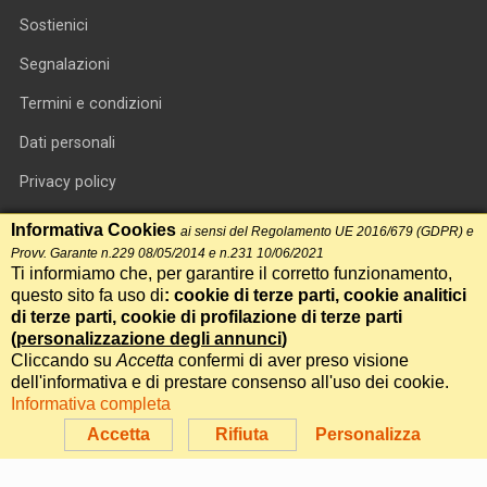
Sostienici
Segnalazioni
Termini e condizioni
Dati personali
Privacy policy
Informativa cookie
Informativa Cookies
ai sensi del Regolamento UE 2016/679 (GDPR) e
Provv. Garante n.229 08/05/2014 e n.231 10/06/2021
RSS feed
Ti informiamo che, per garantire il corretto funzionamento,
questo sito fa uso di
: cookie di terze parti, cookie analitici
RSS Top News
di terze parti, cookie di profilazione di terze parti
Contatti
(
personalizzazione degli annunci
)
Cliccando su
Accetta
confermi di aver preso visione
dell'informativa e di prestare consenso all'uso dei cookie.
International Communication S.r.l. • P.IVA 14478081004 • Testata
Informativa completa
giornalistica n.191, reg. Tribunale di Roma del 14/12/2017
Accetta
Rifiuta
Personalizza
Powered by
Itala