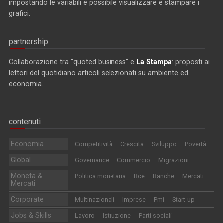
impostando le variabili è possibile visualizzare e stampare i
grafici.
partnership
Collaborazione tra "quoted business" e
La Stampa
: proposti ai
lettori del quotidiano articoli selezionati su ambiente ed
economia.
contenuti
Economia
Competitività
Crescita
Sviluppo
Povertà
Global
Governance
Commercio
Migrazioni
Moneta &
Politica monetaria
Bce
Banche
Mercati
Mercati
Corporate
Multinazionali
Imprese
Pmi
Start-up
Jobs & Skills
Lavoro
Istruzione
Parti sociali