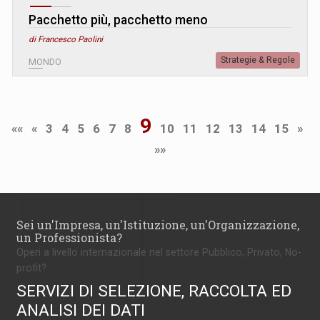
Pacchetto più, pacchetto meno
di Francesco Paolini
Strategie & Regole
MONDO
9
««
«
3
4
5
6
7
8
10
11
12
13
14
15
»
»»
Sei un'Impresa, un'Istituzione, un'Organizzazione,
un Professionista?
Operi a livello internazionale nel settore Pubblico, Privato, No-
profit?
SERVIZI DI SELEZIONE, RACCOLTA ED
ANALISI DEI DATI